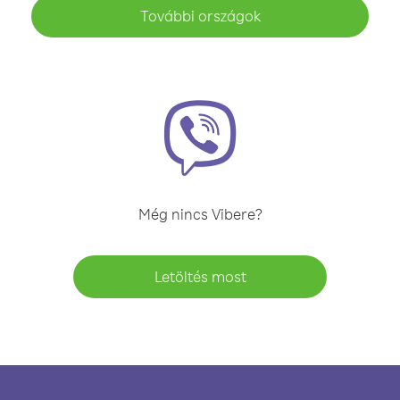
További országok
Még nincs Vibere?
Letöltés most