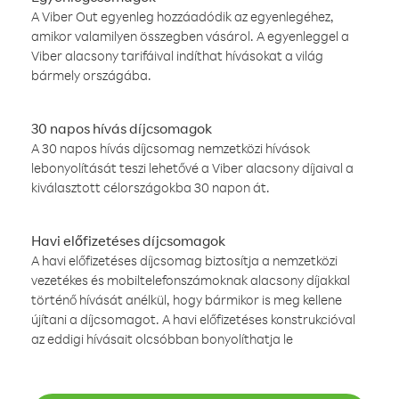
A Viber Out egyenleg hozzáadódik az egyenlegéhez,
amikor valamilyen összegben vásárol. A egyenleggel a
Viber alacsony tarifáival indíthat hívásokat a világ
bármely országába.
30 napos hívás díjcsomagok
A 30 napos hívás díjcsomag nemzetközi hívások
lebonyolítását teszi lehetővé a Viber alacsony díjaival a
kiválasztott célországokba 30 napon át.
Havi előfizetéses díjcsomagok
A havi előfizetéses díjcsomag biztosítja a nemzetközi
vezetékes és mobiltelefonszámoknak alacsony díjakkal
történő hívását anélkül, hogy bármikor is meg kellene
újítani a díjcsomagot. A havi előfizetéses konstrukcióval
az eddigi hívásait olcsóbban bonyolíthatja le