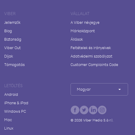
VIBER
VÁLLALAT
Jellemzők
A Viber névjegye
Blog
Márkaközpont
Biztonság
Állások
Viber Out
Feltételek és irányelvek
Díjak
Adatvédelmi szabályzat
Támogatás
Customer Complaints Code
LETÖLTÉS
Magyar
Android
iPhone & iPad
Windows PC
Mac
©
2026
Viber Media S.à r.l.
Linux