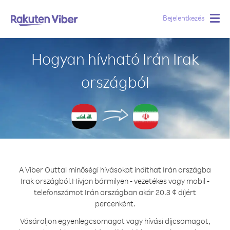
Bejelentkezés
Togg
navig
Hogyan hívható Irán Irak
országból
A Viber Outtal minőségi hívásokat indíthat Irán országba
Irak országból.
Hívjon bármilyen - vezetékes vagy mobil -
telefonszámot Irán országban akár 20.3 ¢ díjért
percenként.
Vásároljon egyenlegcsomagot vagy hívási díjcsomagot,