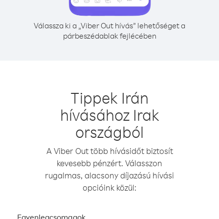
Válassza ki a „Viber Out hívás” lehetőséget a
párbeszédablak fejlécében
Tippek Irán
hívásához Irak
országból
A Viber Out több hívásidőt biztosít
kevesebb pénzért. Válasszon
rugalmas, alacsony díjazású hívási
opcióink közül:
Egyenlegcsomagok