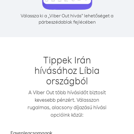
Válassza ki a „Viber Out hívás” lehetőséget a
párbeszédablak fejlécében
Tippek Irán
hívásához Líbia
országból
A Viber Out több hívásidőt biztosít
kevesebb pénzért. Válasszon
rugalmas, alacsony díjazású hívási
opcióink közül:
Egyenlegcsomagok