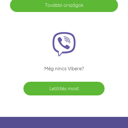
További országok
Még nincs Vibere?
Letöltés most