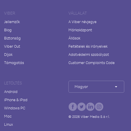
VIBER
VÁLLALAT
Jellemzők
A Viber névjegye
Blog
Márkaközpont
Biztonság
Állások
Viber Out
Feltételek és irányelvek
Díjak
Adatvédelmi szabályzat
Támogatás
Customer Complaints Code
LETÖLTÉS
Magyar
Android
iPhone & iPad
Windows PC
Mac
©
2026
Viber Media S.à r.l.
Linux