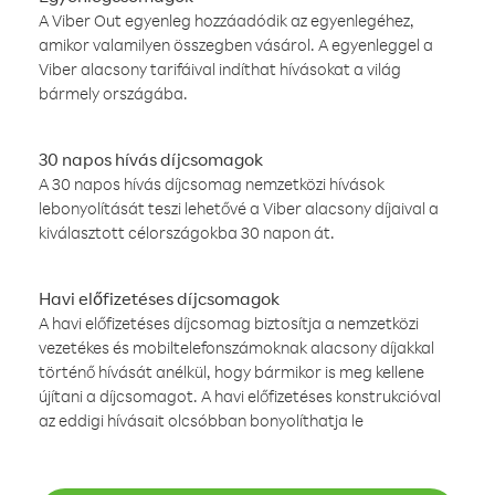
A Viber Out egyenleg hozzáadódik az egyenlegéhez,
amikor valamilyen összegben vásárol. A egyenleggel a
Viber alacsony tarifáival indíthat hívásokat a világ
bármely országába.
30 napos hívás díjcsomagok
A 30 napos hívás díjcsomag nemzetközi hívások
lebonyolítását teszi lehetővé a Viber alacsony díjaival a
kiválasztott célországokba 30 napon át.
Havi előfizetéses díjcsomagok
A havi előfizetéses díjcsomag biztosítja a nemzetközi
vezetékes és mobiltelefonszámoknak alacsony díjakkal
történő hívását anélkül, hogy bármikor is meg kellene
újítani a díjcsomagot. A havi előfizetéses konstrukcióval
az eddigi hívásait olcsóbban bonyolíthatja le