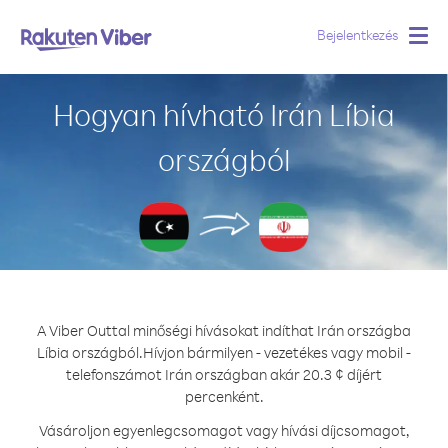
Bejelentkezés
Togg
navig
Hogyan hívható Irán Líbia
országból
A Viber Outtal minőségi hívásokat indíthat Irán országba
Líbia országból.
Hívjon bármilyen - vezetékes vagy mobil -
telefonszámot Irán országban akár 20.3 ¢ díjért
percenként.
Vásároljon egyenlegcsomagot vagy hívási díjcsomagot,