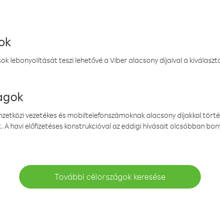
ok
k lebonyolítását teszi lehetővé a Viber alacsony díjaival a kiválas
magok
emzetközi vezetékes és mobiltelefonszámoknak alacsony díjakkal törté
. A havi előfizetéses konstrukcióval az eddigi hívásait olcsóbban bony
További célországok keresése