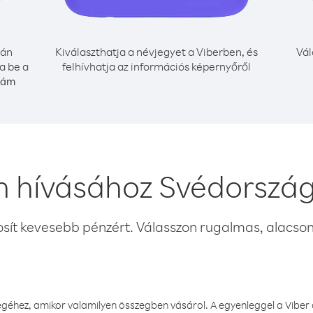
rán
Kiválaszthatja a névjegyet a Viberben, és
Vál
a be a
felhívhatja az információs képernyőről
szám
n hívásához Svédorszá
osít kevesebb pénzért. Válasszon rugalmas, alacsony
éhez, amikor valamilyen összegben vásárol. A egyenleggel a Viber a