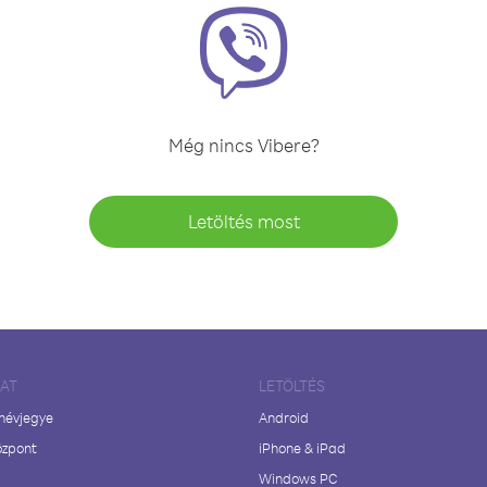
Még nincs Vibere?
Letöltés most
LAT
LETÖLTÉS
 névjegye
Android
özpont
iPhone & iPad
Windows PC