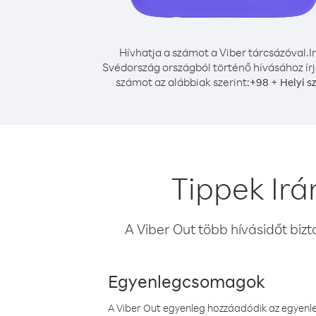
Hívhatja a számot a Viber tárcsázóval.
I
Svédország országból történő hívásához írj
számot az alábbiak szerint:
+
+
98
Helyi 
Tippek Irá
A Viber Out több hívásidőt bizt
Egyenlegcsomagok
A Viber Out egyenleg hozzáadódik az egyenleg