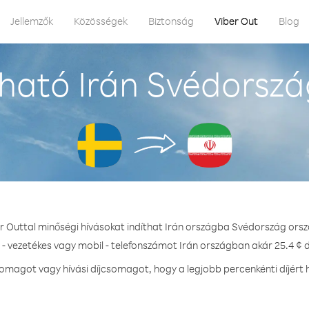
Jellemzők
Közösségek
Biztonság
Viber Out
Blog
ható Irán Svédorszá
r Outtal minőségi hívásokat indíthat Irán országba Svédország ors
 - vezetékes vagy mobil - telefonszámot Irán országban akár 25.4 ¢ d
magot vagy hívási díjcsomagot, hogy a legjobb percenkénti díjért 