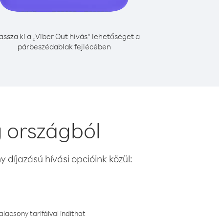
assza ki a „Viber Out hívás” lehetőséget a
párbeszédablak fejlécében
g országból
 díjazású hívási opcióink közül:
lacsony tarifáival indíthat