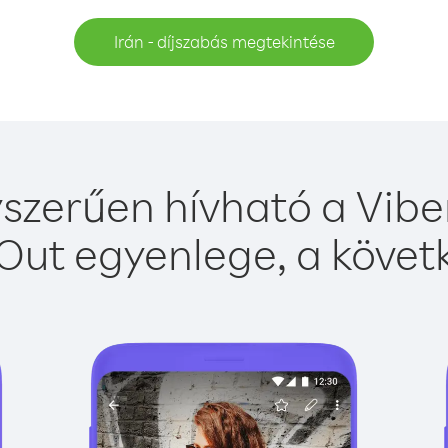
Irán - díjszabás megtekintése
yszerűen hívható a Viber
Out egyenlege, a követk