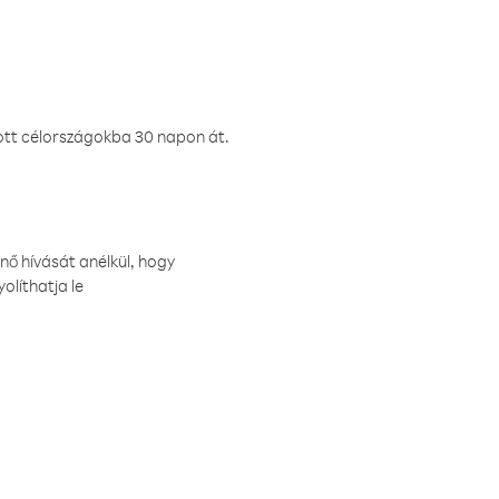
ztott célországokba 30 napon át.
nő hívását anélkül, hogy
olíthatja le