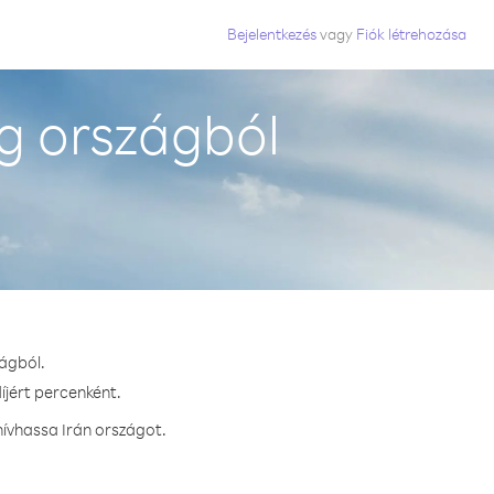
Bejelentkezés
vagy
Fiók létrehozása
g országból
zágból.
íjért percenként.
hívhassa Irán országot.