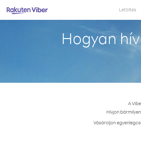
Letöltés
Hogyan hív
A Vibe
Hívjon bármilyen
Vásároljon egyenlegcso