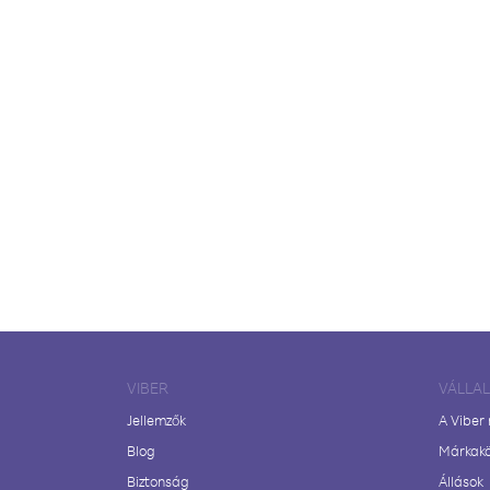
VIBER
VÁLLA
Jellemzők
A Viber
Blog
Márkak
Biztonság
Állások