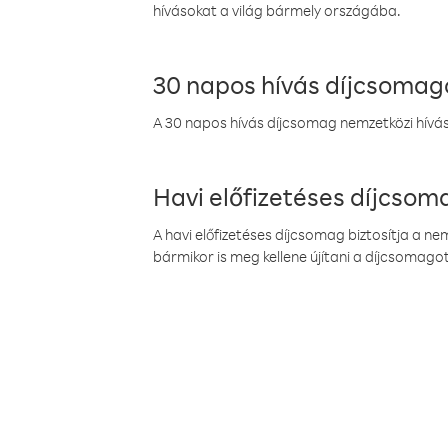
hívásokat a világ bármely országába.
30 napos hívás díjcsomag
A 30 napos hívás díjcsomag nemzetközi híváso
Havi előfizetéses díjcso
A havi előfizetéses díjcsomag biztosítja a n
bármikor is meg kellene újítani a díjcsomagot