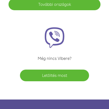
További országok
Még nincs Vibere?
Letöltés most