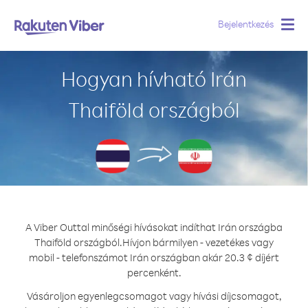
Bejelentkezés
Togg
navig
Hogyan hívható Irán
Thaiföld országból
A Viber Outtal minőségi hívásokat indíthat Irán országba
Thaiföld országból.
Hívjon bármilyen - vezetékes vagy
mobil - telefonszámot Irán országban akár 20.3 ¢ díjért
percenként.
Vásároljon egyenlegcsomagot vagy hívási díjcsomagot,