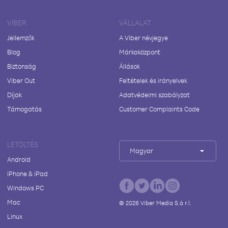
VIBER
VÁLLALAT
Jellemzők
A Viber névjegye
Blog
Márkaközpont
Biztonság
Állások
Viber Out
Feltételek és irányelvek
Díjak
Adatvédelmi szabályzat
Támogatás
Customer Complaints Code
LETÖLTÉS
Magyar
Android
iPhone & iPad
Windows PC
Mac
©
2026
Viber Media S.à r.l.
Linux