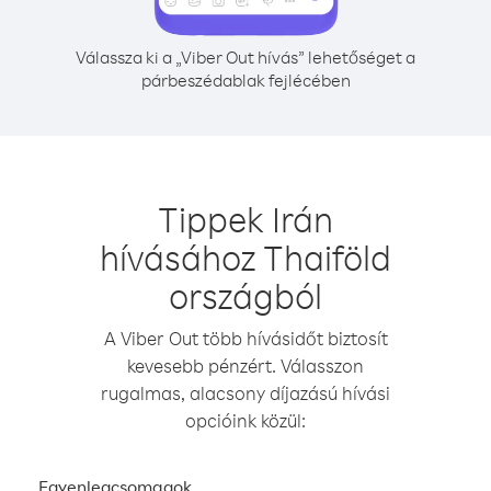
Válassza ki a „Viber Out hívás” lehetőséget a
párbeszédablak fejlécében
Tippek Irán
hívásához Thaiföld
országból
A Viber Out több hívásidőt biztosít
kevesebb pénzért. Válasszon
rugalmas, alacsony díjazású hívási
opcióink közül:
Egyenlegcsomagok