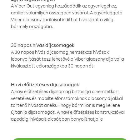
A Viber Out egyenleg hozzáadódik az egyenlegéhez,
amikor valamilyen összegben vásárol. A egyenleggel a
Viber alacsony tarifáival indíthat hívásokat a világ
bármely országába.
30 napos hívás díjcsomagok
A 30 napos hívás díjcsomag nemzetközi hívások
lebonyolítását teszi lehetővé a Viber alacsony díjaival a
kiválasztott célországokba 30 napon át.
Havi előfizetéses díjcsomagok
A havi előfizetéses díjcsomag biztosítja a nemzetközi
vezetékes és mobiltelefonszámoknak alacsony díjakkal
történő hívását anélkül, hogy bármikor is meg kellene
újítani a díjcsomagot. A havi előfizetéses konstrukcióval
az eddigi hívásait olcsóbban bonyolíthatja le