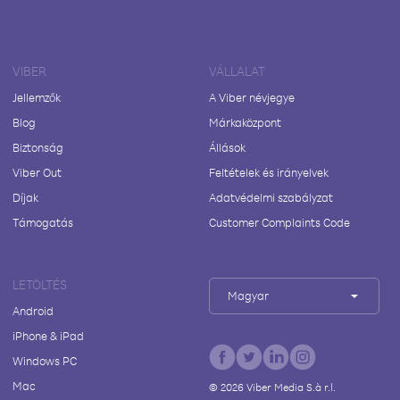
VIBER
VÁLLALAT
Jellemzők
A Viber névjegye
Blog
Márkaközpont
Biztonság
Állások
Viber Out
Feltételek és irányelvek
Díjak
Adatvédelmi szabályzat
Támogatás
Customer Complaints Code
LETÖLTÉS
Magyar
Android
iPhone & iPad
Windows PC
Mac
©
2026
Viber Media S.à r.l.