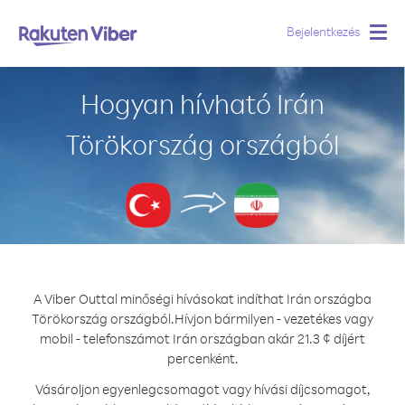
Bejelentkezés
Togg
navig
Hogyan hívható Irán
Törökország országból
A Viber Outtal minőségi hívásokat indíthat Irán országba
Törökország országból.
Hívjon bármilyen - vezetékes vagy
mobil - telefonszámot Irán országban akár 21.3 ¢ díjért
percenként.
Vásároljon egyenlegcsomagot vagy hívási díjcsomagot,