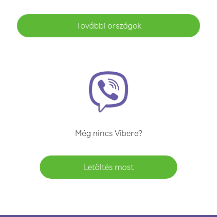
További országok
Még nincs Vibere?
Letöltés most