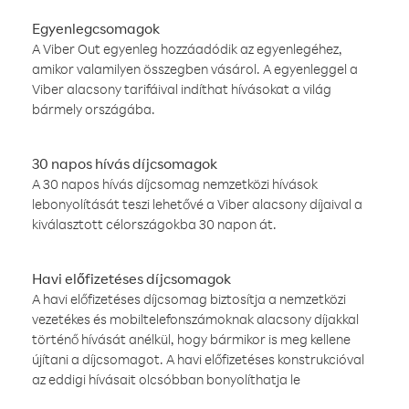
Egyenlegcsomagok
A Viber Out egyenleg hozzáadódik az egyenlegéhez,
amikor valamilyen összegben vásárol. A egyenleggel a
Viber alacsony tarifáival indíthat hívásokat a világ
bármely országába.
30 napos hívás díjcsomagok
A 30 napos hívás díjcsomag nemzetközi hívások
lebonyolítását teszi lehetővé a Viber alacsony díjaival a
kiválasztott célországokba 30 napon át.
Havi előfizetéses díjcsomagok
A havi előfizetéses díjcsomag biztosítja a nemzetközi
vezetékes és mobiltelefonszámoknak alacsony díjakkal
történő hívását anélkül, hogy bármikor is meg kellene
újítani a díjcsomagot. A havi előfizetéses konstrukcióval
az eddigi hívásait olcsóbban bonyolíthatja le