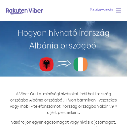
Bejelentkezés
Togg
navig
Hogyan hívható Írország
Albánia országból
A Viber Outtal minőségi hívásokat indíthat Írország
országba Albánia országból.
Hívjon bármilyen - vezetékes
vagy mobil - telefonszámot Írország országban akár 1.9 ¢
díjért percenként.
Vásároljon egyenlegcsomagot vagy hívási díjcsomagot,