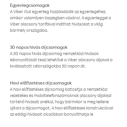
Egyenlegcsomagok
A Viber Out egyenleg hozzáadódik az egyenlegéhez,
amikor valamilyen összegben vásárol. A egyenleggel a
Viber alacsony tarifáival indíthat hívásokat a világ
bármely országába.
30 napos hívás díjcsomagok
A 30 napos hívás díjcsomag nemzetközi hívások
lebonyolítását teszi lehetővé a Viber alacsony díjaival a
kiválasztott célországokba 30 napon át.
Havi előfizetéses díjcsomagok
A havi előfizetéses díjcsomag biztosítja a nemzetközi
vezetékes és mobiltelefonszámoknak alacsony díjakkal
történő hívását anélkül, hogy bármikor is meg kellene
újítani a díjcsomagot. A havi előfizetéses konstrukcióval
az eddigi hívásait olcsóbban bonyolíthatja le