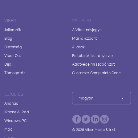
VIBER
VÁLLALAT
Jellemzők
A Viber névjegye
Blog
Márkaközpont
Biztonság
Állások
Viber Out
Feltételek és irányelvek
Díjak
Adatvédelmi szabályzat
Támogatás
Customer Complaints Code
LETÖLTÉS
Magyar
Android
iPhone & iPad
Windows PC
Mac
©
2026
Viber Media S.à r.l.
Linux