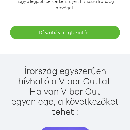
hogy a legjobb percenkénti díjért hívhassa Írország
országot.
Díjszabás megtekintése
Írország egyszerűen
hívható a Viber Outtal.
Ha van Viber Out
egyenlege, a következőket
teheti: