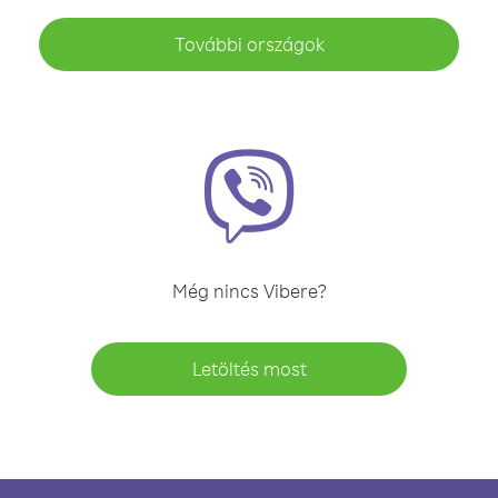
További országok
Még nincs Vibere?
Letöltés most