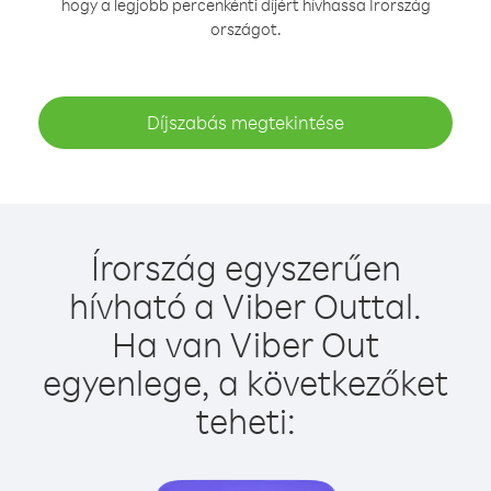
hogy a legjobb percenkénti díjért hívhassa Írország
országot.
Díjszabás megtekintése
Írország egyszerűen
hívható a Viber Outtal.
Ha van Viber Out
egyenlege, a következőket
teheti: