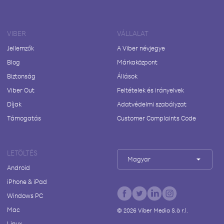
VIBER
VÁLLALAT
Jellemzők
A Viber névjegye
Blog
Márkaközpont
Biztonság
Állások
Viber Out
Feltételek és irányelvek
Díjak
Adatvédelmi szabályzat
Támogatás
Customer Complaints Code
LETÖLTÉS
Magyar
Android
iPhone & iPad
Windows PC
Mac
©
2026
Viber Media S.à r.l.
Linux