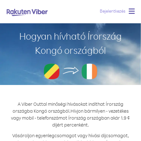
Bejelentkezés
Togg
navig
Hogyan hívható Írország
Kongó országból
A Viber Outtal minőségi hívásokat indíthat Írország
országba Kongó országból.
Hívjon bármilyen - vezetékes
vagy mobil - telefonszámot Írország országban akár 1.9 ¢
díjért percenként.
Vásároljon egyenlegcsomagot vagy hívási díjcsomagot,