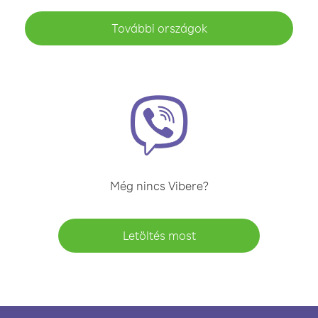
További országok
Még nincs Vibere?
Letöltés most