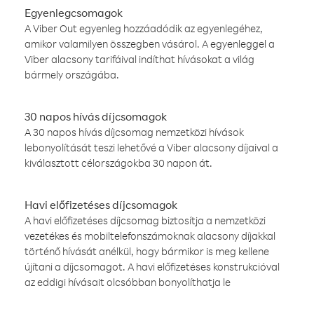
Egyenlegcsomagok
A Viber Out egyenleg hozzáadódik az egyenlegéhez,
amikor valamilyen összegben vásárol. A egyenleggel a
Viber alacsony tarifáival indíthat hívásokat a világ
bármely országába.
30 napos hívás díjcsomagok
A 30 napos hívás díjcsomag nemzetközi hívások
lebonyolítását teszi lehetővé a Viber alacsony díjaival a
kiválasztott célországokba 30 napon át.
Havi előfizetéses díjcsomagok
A havi előfizetéses díjcsomag biztosítja a nemzetközi
vezetékes és mobiltelefonszámoknak alacsony díjakkal
történő hívását anélkül, hogy bármikor is meg kellene
újítani a díjcsomagot. A havi előfizetéses konstrukcióval
az eddigi hívásait olcsóbban bonyolíthatja le