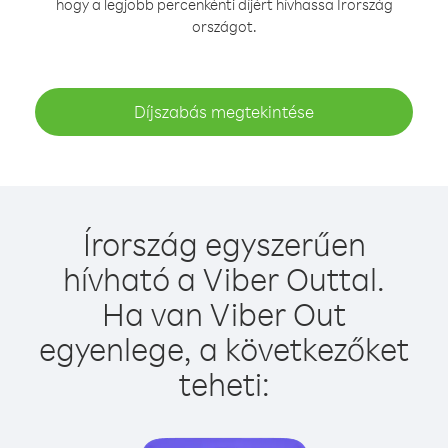
hogy a legjobb percenkénti díjért hívhassa Írország
országot.
Díjszabás megtekintése
Írország egyszerűen
hívható a Viber Outtal.
Ha van Viber Out
egyenlege, a következőket
teheti: