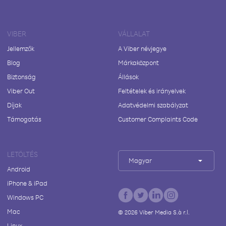
VIBER
VÁLLALAT
Jellemzők
A Viber névjegye
Blog
Márkaközpont
Biztonság
Állások
Viber Out
Feltételek és irányelvek
Díjak
Adatvédelmi szabályzat
Támogatás
Customer Complaints Code
LETÖLTÉS
Magyar
Android
iPhone & iPad
Windows PC
Mac
©
2026
Viber Media S.à r.l.
Linux