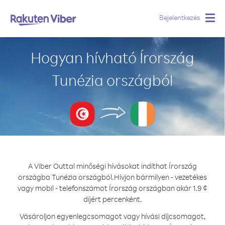
Bejelentkezés
Togg
navig
Hogyan hívható Írország
Tunézia országból
A Viber Outtal minőségi hívásokat indíthat Írország
országba Tunézia országból.
Hívjon bármilyen - vezetékes
vagy mobil - telefonszámot Írország országban akár 1.9 ¢
díjért percenként.
Vásároljon egyenlegcsomagot vagy hívási díjcsomagot,