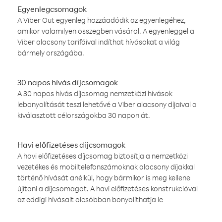
Egyenlegcsomagok
A Viber Out egyenleg hozzáadódik az egyenlegéhez,
amikor valamilyen összegben vásárol. A egyenleggel a
Viber alacsony tarifáival indíthat hívásokat a világ
bármely országába.
30 napos hívás díjcsomagok
A 30 napos hívás díjcsomag nemzetközi hívások
lebonyolítását teszi lehetővé a Viber alacsony díjaival a
kiválasztott célországokba 30 napon át.
Havi előfizetéses díjcsomagok
A havi előfizetéses díjcsomag biztosítja a nemzetközi
vezetékes és mobiltelefonszámoknak alacsony díjakkal
történő hívását anélkül, hogy bármikor is meg kellene
újítani a díjcsomagot. A havi előfizetéses konstrukcióval
az eddigi hívásait olcsóbban bonyolíthatja le