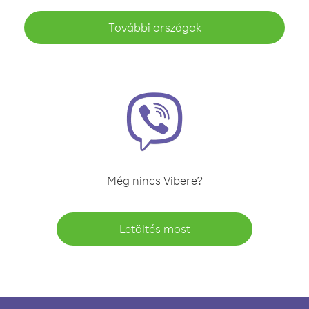
További országok
Még nincs Vibere?
Letöltés most