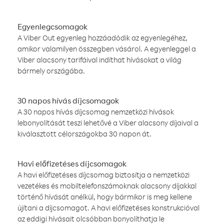
Egyenlegcsomagok
A Viber Out egyenleg hozzáadódik az egyenlegéhez,
amikor valamilyen összegben vásárol. A egyenleggel a
Viber alacsony tarifáival indíthat hívásokat a világ
bármely országába.
30 napos hívás díjcsomagok
A 30 napos hívás díjcsomag nemzetközi hívások
lebonyolítását teszi lehetővé a Viber alacsony díjaival a
kiválasztott célországokba 30 napon át.
Havi előfizetéses díjcsomagok
A havi előfizetéses díjcsomag biztosítja a nemzetközi
vezetékes és mobiltelefonszámoknak alacsony díjakkal
történő hívását anélkül, hogy bármikor is meg kellene
újítani a díjcsomagot. A havi előfizetéses konstrukcióval
az eddigi hívásait olcsóbban bonyolíthatja le