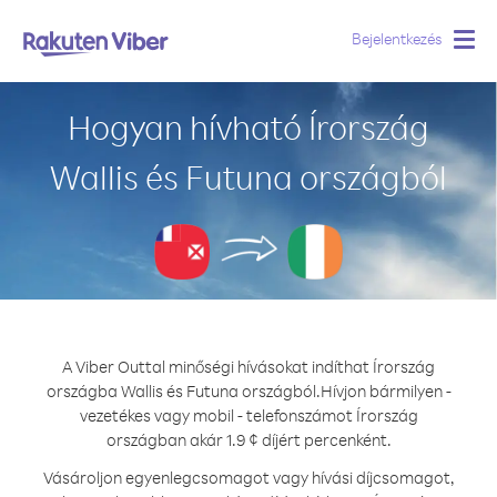
Bejelentkezés
Togg
navig
Hogyan hívható Írország
Wallis és Futuna országból
A Viber Outtal minőségi hívásokat indíthat Írország
országba Wallis és Futuna országból.
Hívjon bármilyen -
vezetékes vagy mobil - telefonszámot Írország
országban akár 1.9 ¢ díjért percenként.
Vásároljon egyenlegcsomagot vagy hívási díjcsomagot,