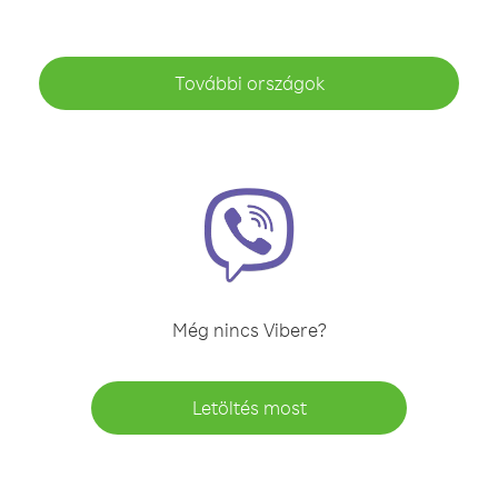
További országok
Még nincs Vibere?
Letöltés most