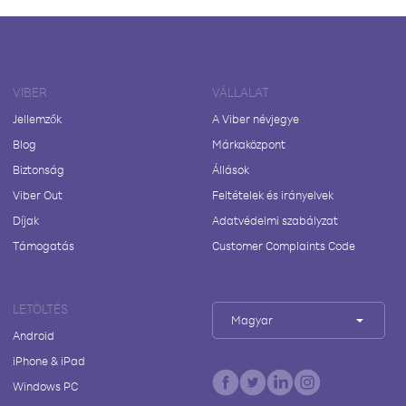
VIBER
VÁLLALAT
Jellemzők
A Viber névjegye
Blog
Márkaközpont
Biztonság
Állások
Viber Out
Feltételek és irányelvek
Díjak
Adatvédelmi szabályzat
Támogatás
Customer Complaints Code
LETÖLTÉS
Magyar
Android
iPhone & iPad
Windows PC