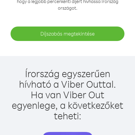
hogy a legjobb percenkénti díjért hívhassa Írország
országot.
Díjszabás megtekintése
Írország egyszerűen
hívható a Viber Outtal.
Ha van Viber Out
egyenlege, a következőket
teheti: