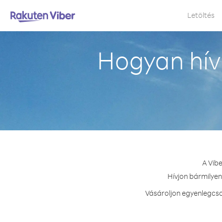
Letöltés
Hogyan hív
A Vib
Hívjon bármilyen
Vásároljon egyenlegcso