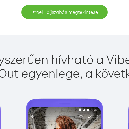
Izrael - díjszabás megtekintése
gyszerűen hívható a Vibe
Out egyenlege, a követk