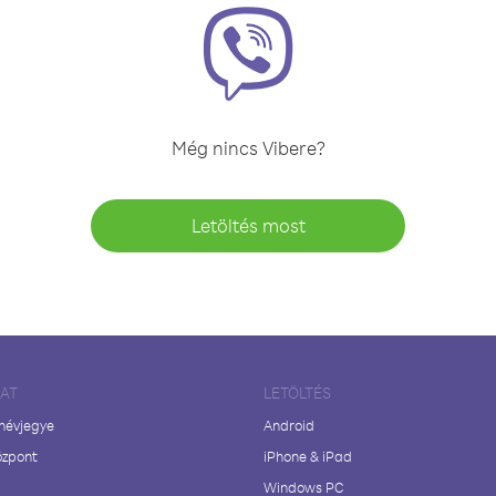
Még nincs Vibere?
Letöltés most
LAT
LETÖLTÉS
 névjegye
Android
özpont
iPhone & iPad
Windows PC