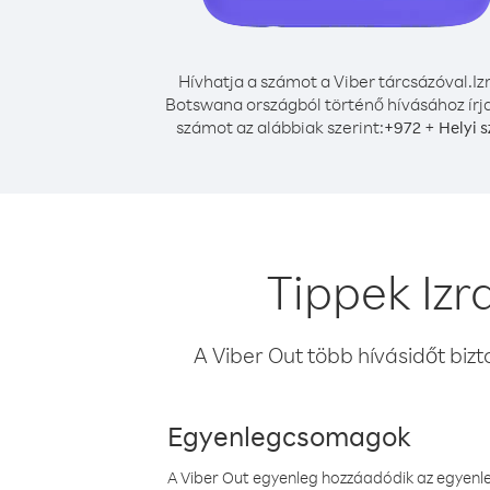
Hívhatja a számot a Viber tárcsázóval.
Iz
Botswana országból történő hívásához írja
számot az alábbiak szerint:
+
+
972
Helyi 
Tippek Izr
A Viber Out több hívásidőt bizt
Egyenlegcsomagok
A Viber Out egyenleg hozzáadódik az egyenleg