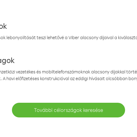
ok
k lebonyolítását teszi lehetővé a Viber alacsony díjaival a kiválas
magok
emzetközi vezetékes és mobiltelefonszámoknak alacsony díjakkal törté
. A havi előfizetéses konstrukcióval az eddigi hívásait olcsóbban bony
További célországok keresése