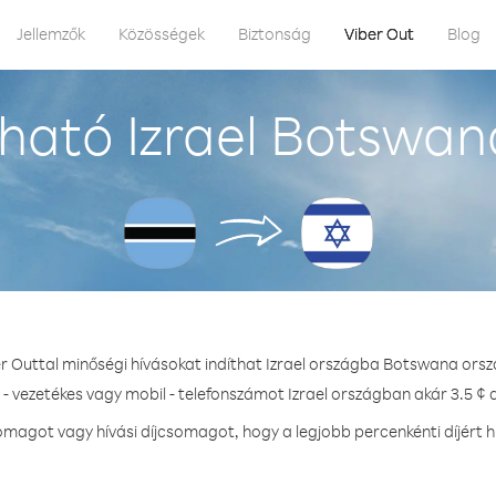
Jellemzők
Közösségek
Biztonság
Viber Out
Blog
ható Izrael Botswan
er Outtal minőségi hívásokat indíthat Izrael országba Botswana orsz
 - vezetékes vagy mobil - telefonszámot Izrael országban akár 3.5 ¢ d
magot vagy hívási díjcsomagot, hogy a legjobb percenkénti díjért hí