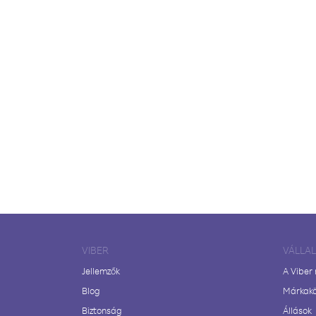
VIBER
VÁLLA
Jellemzők
A Viber
Blog
Márkak
Biztonság
Állások