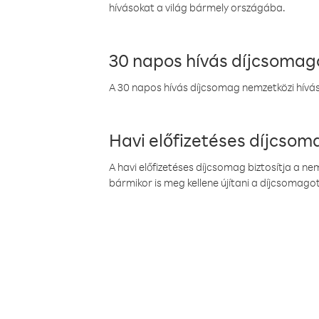
hívásokat a világ bármely országába.
30 napos hívás díjcsomag
A 30 napos hívás díjcsomag nemzetközi híváso
Havi előfizetéses díjcso
A havi előfizetéses díjcsomag biztosítja a n
bármikor is meg kellene újítani a díjcsomagot