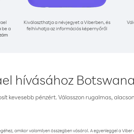
rael
Kiválaszthatja a névjegyet a Viberben, és
Vál
 be a
felhívhatja az információs képernyőről
szám
ael hívásához Botswan
osít kevesebb pénzért. Válasszon rugalmas, alacsony
éhez, amikor valamilyen összegben vásárol. A egyenleggel a Viber a