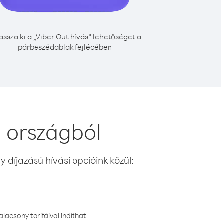
assza ki a „Viber Out hívás” lehetőséget a
párbeszédablak fejlécében
a országból
 díjazású hívási opcióink közül:
lacsony tarifáival indíthat