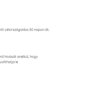
ztott célországokba 30 napon át.
nő hívását anélkül, hogy
olíthatja le