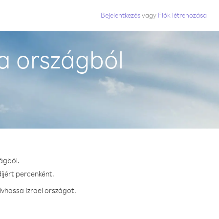
Bejelentkezés
vagy
Fiók létrehozása
a országból
ágból.
íjért percenként.
vhassa Izrael országot.