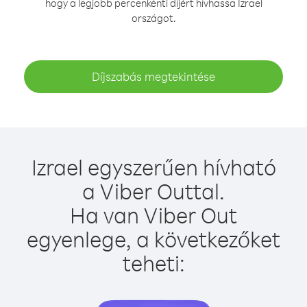
hogy a legjobb percenkénti díjért hívhassa Izrael
országot.
Díjszabás megtekintése
Izrael egyszerűen hívható
a Viber Outtal.
Ha van Viber Out
egyenlege, a következőket
teheti: