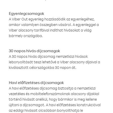
Egyenlegcsomagok
A Viber Out egyenleg hozzáadódik az egyenlegéhez,
amikor valamilyen összegben vásárol. A egyenleggel a
Viber alacsony tarifáival indíthat hívásokat a világ
bármely országába.
30 napos hívás díjcsomagok
A 30 napos hívás díjcsomag nemzetközi hívások
lebonyolítását teszi lehetővé a Viber alacsony díjaival a
kiválasztott célországokba 30 napon át.
Havi előfizetéses díjcsomagok
A havi előfizetéses díjcsomag biztosítja a nemzetközi
vezetékes és mobiltelefonszámoknak alacsony díjakkal
történő hívását anélkül, hogy bármikor is meg kellene
újítani a díjcsomagot. A havi előfizetéses konstrukcióval
az eddigi hívásait olcsóbban bonyolíthatja le