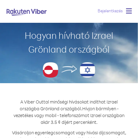
Bejelentkezés
Togg
navig
Hogyan hívható Izrael
Grönland országból
A Viber Outtal minőségi hívásokat indíthat Izrael
országba Grönland országból.
Hívjon bármilyen -
vezetékes vagy mobil - telefonszámot Izrael országban
akár 3.5 ¢ díjért percenként.
Vásároljon egyenlegcsomagot vagy hívási díjcsomagot,