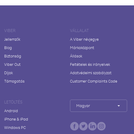
VIBER
VÁLLALAT
Jellemzők
A Viber névjegye
Blog
Márkaközpont
Biztonság
Állások
Viber Out
Feltételek és irányelvek
Díjak
Adatvédelmi szabályzat
Támogatás
Customer Complaints Code
LETÖLTÉS
Magyar
Android
iPhone & iPad
Windows PC