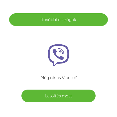
További országok
Még nincs Vibere?
Letöltés most