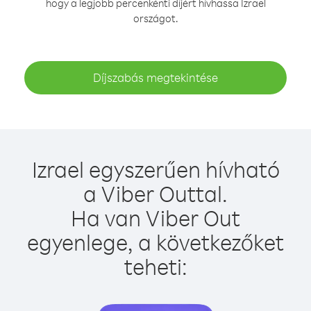
hogy a legjobb percenkénti díjért hívhassa Izrael
országot.
Díjszabás megtekintése
Izrael egyszerűen hívható
a Viber Outtal.
Ha van Viber Out
egyenlege, a következőket
teheti: