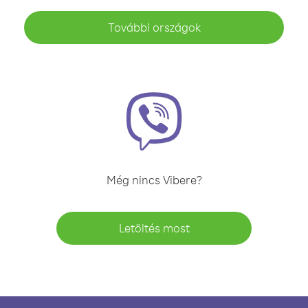
További országok
Még nincs Vibere?
Letöltés most