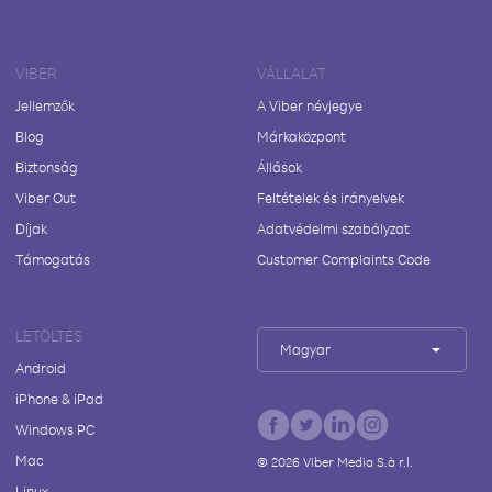
VIBER
VÁLLALAT
Jellemzők
A Viber névjegye
Blog
Márkaközpont
Biztonság
Állások
Viber Out
Feltételek és irányelvek
Díjak
Adatvédelmi szabályzat
Támogatás
Customer Complaints Code
LETÖLTÉS
Magyar
Android
iPhone & iPad
Windows PC
Mac
©
2026
Viber Media S.à r.l.
Linux