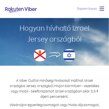
Bejelentkezés
Togg
navig
Hogyan hívható Izrael
Jersey országból
A Viber Outtal minőségi hívásokat indíthat Izrael
országba Jersey országból.
Hívjon bármilyen - vezetékes
vagy mobil - telefonszámot Izrael országban akár 3.5 ¢
díjért percenként.
Vásároljon egyenlegcsomagot vagy hívási díjcsomagot,