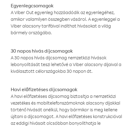
Egyenlegcsomagok
A Viber Out egyenleg hozzáadódik az egyenlegéhez,
amikor valamilyen összegben vásárol. A egyenleggel a
Viber alacsony tarifáival indíthat hívásokat a világ
bármely országába.
30 napos hívás díjcsomagok
A 30 napos hívás díjcsomag nemzetközi hívások
lebonyolítását teszi lehetővé a Viber alacsony díjaival a
kiválasztott célországokba 30 napon át.
Havi előfizetéses díjcsomagok
A havi előfizetéses díjcsomag biztosítja a nemzetközi
vezetékes és mobiltelefonszámoknak alacsony díjakkal
történő hívását anélkül, hogy bármikor is meg kellene
újítani a díjcsomagot. A havi előfizetéses konstrukcióval
az eddigi hívásait olcsóbban bonyolíthatja le