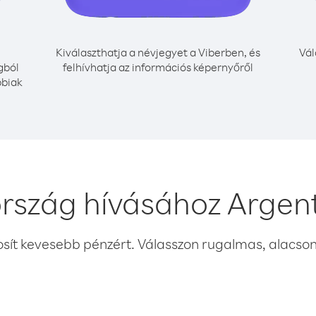
Kiválaszthatja a névjegyet a Viberben, és
Vál
gból
felhívhatja az információs képernyőről
bbiak
rszág hívásához Argen
osít kevesebb pénzért. Válasszon rugalmas, alacsony