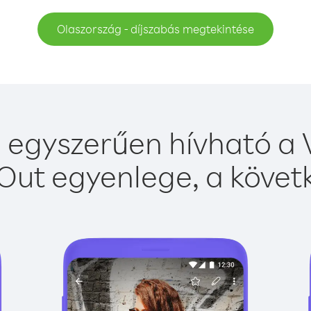
Olaszország - díjszabás megtekintése
 egyszerűen hívható a V
Out egyenlege, a követk