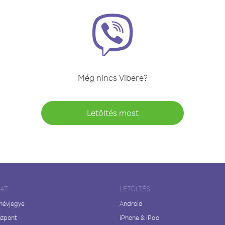
Még nincs Vibere?
Letöltés most
LAT
LETÖLTÉS
 névjegye
Android
özpont
iPhone & iPad