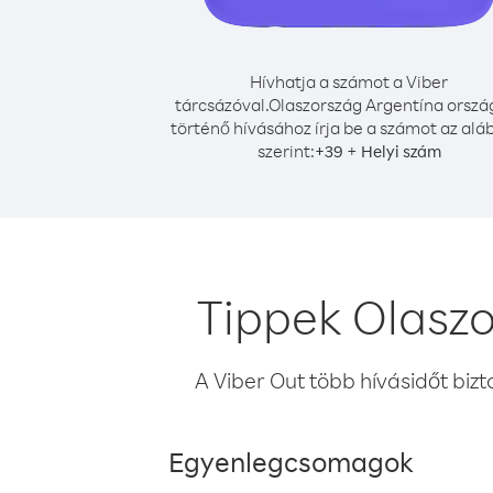
Hívhatja a számot a Viber
tárcsázóval.
Olaszország Argentína orszá
történő hívásához írja be a számot az alá
szerint:
+
+
39
Helyi szám
Tippek Olaszo
A Viber Out több hívásidőt bizt
Egyenlegcsomagok