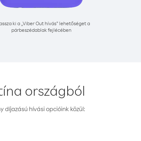
assza ki a „Viber Out hívás” lehetőséget a
párbeszédablak fejlécében
tína országból
 díjazású hívási opcióink közül: