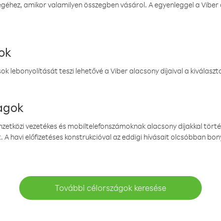
éhez, amikor valamilyen összegben vásárol. A egyenleggel a Viber a
ok
k lebonyolítását teszi lehetővé a Viber alacsony díjaival a kiválas
magok
emzetközi vezetékes és mobiltelefonszámoknak alacsony díjakkal törté
. A havi előfizetéses konstrukcióval az eddigi hívásait olcsóbban bony
További célországok keresése