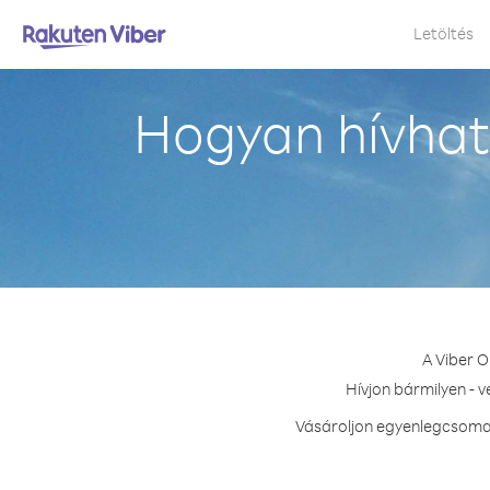
Letöltés
Hogyan hívhat
A Viber O
Hívjon bármilyen - 
Vásároljon egyenlegcsomag