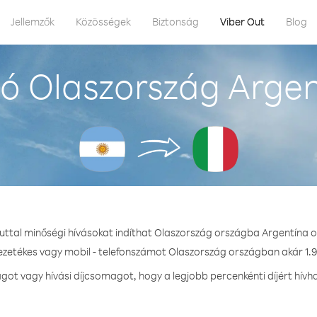
Jellemzők
Közösségek
Biztonság
Viber Out
Blog
ó Olaszország Argen
uttal minőségi hívásokat indíthat Olaszország országba Argentína 
vezetékes vagy mobil - telefonszámot Olaszország országban akár 1.9 
ot vagy hívási díjcsomagot, hogy a legjobb percenkénti díjért hívh