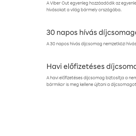
A Viber Out egyenleg hozzáadódik az egyenleg
hívásokat a világ bármely országába.
30 napos hívás díjcsomag
A 30 napos hívás díjcsomag nemzetközi híváso
Havi előfizetéses díjcso
A havi előfizetéses díjcsomag biztosítja a n
bármikor is meg kellene újítani a díjcsomagot