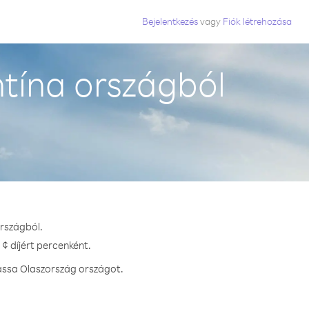
Bejelentkezés
vagy
Fiók létrehozása
tína országból
országból.
¢ díjért percenként.
assa Olaszország országot.