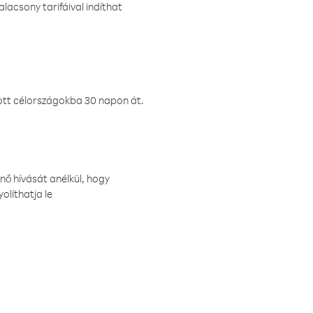
lacsony tarifáival indíthat
ztott célországokba 30 napon át.
nő hívását anélkül, hogy
olíthatja le