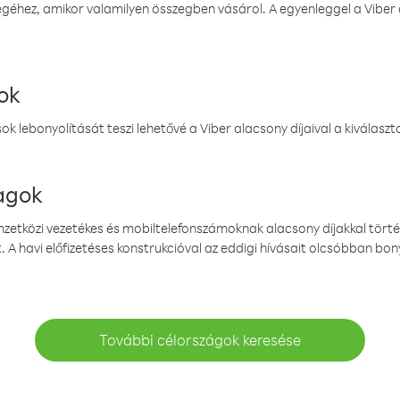
éhez, amikor valamilyen összegben vásárol. A egyenleggel a Viber a
ok
k lebonyolítását teszi lehetővé a Viber alacsony díjaival a kiválas
magok
emzetközi vezetékes és mobiltelefonszámoknak alacsony díjakkal törté
. A havi előfizetéses konstrukcióval az eddigi hívásait olcsóbban bony
További célországok keresése