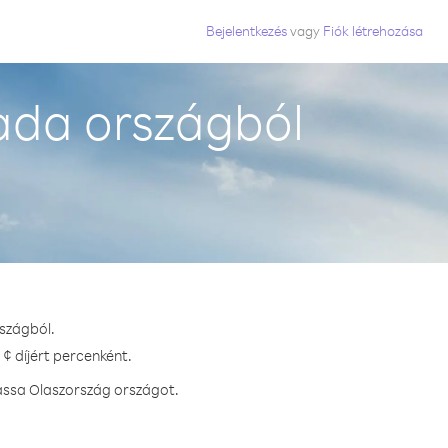
Bejelentkezés
vagy
Fiók létrehozása
ada országból
szágból.
¢ díjért percenként.
assa Olaszország országot.