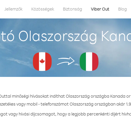
Jellemzők
Közösségek
Biztonság
Viber Out
Blog
tó Olaszország Kan
 Outtal minőségi hívásokat indíthat Olaszország országba Kanada or
vezetékes vagy mobil - telefonszámot Olaszország országban akár 1.9 
ot vagy hívási díjcsomagot, hogy a legjobb percenkénti díjért hívh