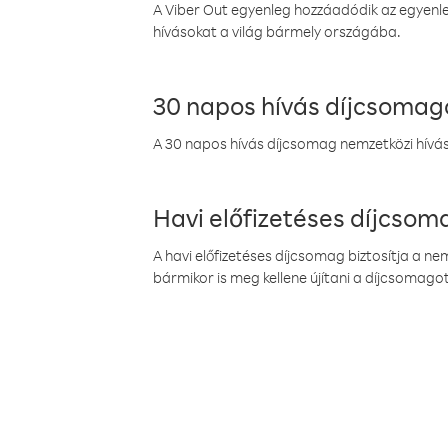
A Viber Out egyenleg hozzáadódik az egyenleg
hívásokat a világ bármely országába.
30 napos hívás díjcsomag
A 30 napos hívás díjcsomag nemzetközi híváso
Havi előfizetéses díjcso
A havi előfizetéses díjcsomag biztosítja a n
bármikor is meg kellene újítani a díjcsomagot