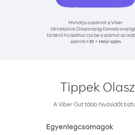
Hívhatja a számot a Viber
tárcsázóval.
Olaszország Kanada ország
történő hívásához írja be a számot az alá
szerint:
+
+
39
Helyi szám
Tippek Olas
A Viber Out több hívásidőt bizt
Egyenlegcsomagok