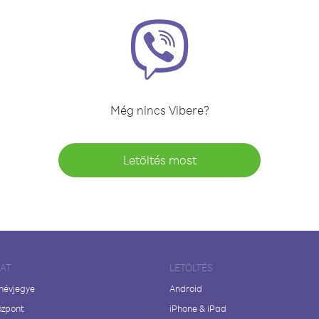
Még nincs Vibere?
Letöltés most
LAT
LETÖLTÉS
 névjegye
Android
özpont
iPhone & iPad