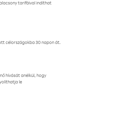
lacsony tarifáival indíthat
ztott célországokba 30 napon át.
nő hívását anélkül, hogy
olíthatja le