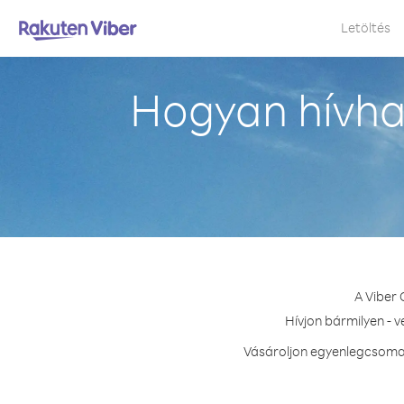
Letöltés
Hogyan hívha
A Viber
Hívjon bármilyen - 
Vásároljon egyenlegcsomag