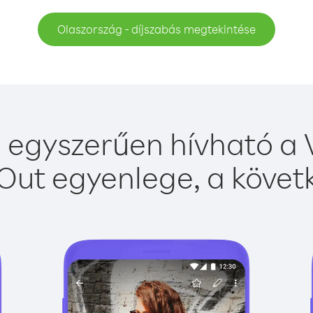
Olaszország - díjszabás megtekintése
 egyszerűen hívható a V
Out egyenlege, a követk