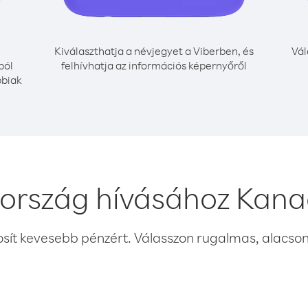
Kiválaszthatja a névjegyet a Viberben, és
Vál
ból
felhívhatja az információs képernyőről
bbiak
zország hívásához Kana
osít kevesebb pénzért. Válasszon rugalmas, alacsony