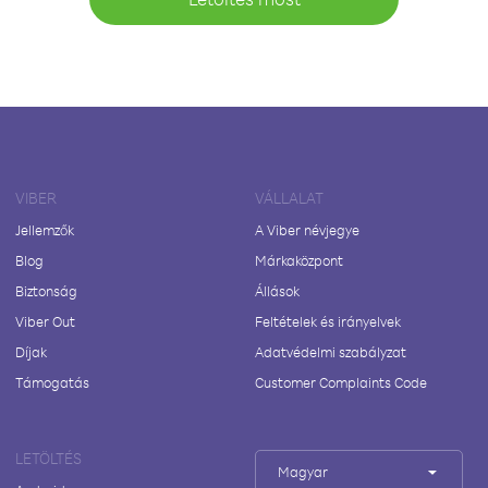
VIBER
VÁLLALAT
Jellemzők
A Viber névjegye
Blog
Márkaközpont
Biztonság
Állások
Viber Out
Feltételek és irányelvek
Díjak
Adatvédelmi szabályzat
Támogatás
Customer Complaints Code
LETÖLTÉS
Magyar