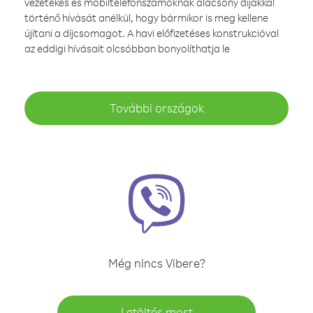
vezetékes és mobiltelefonszámoknak alacsony díjakkal
történő hívását anélkül, hogy bármikor is meg kellene
újítani a díjcsomagot. A havi előfizetéses konstrukcióval
az eddigi hívásait olcsóbban bonyolíthatja le
További országok
Még nincs Vibere?
Letöltés most