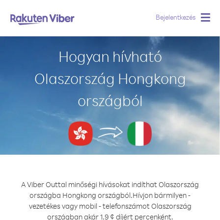
Bejelentkezés
Togg
navig
Hogyan hívható
Olaszország Hongkong
országból
A Viber Outtal minőségi hívásokat indíthat Olaszország
országba Hongkong országból.
Hívjon bármilyen -
vezetékes vagy mobil - telefonszámot Olaszország
országban akár 1.9 ¢ díjért percenként.