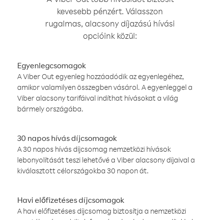
kevesebb pénzért. Válasszon
rugalmas, alacsony díjazású hívási
opcióink közül:
Egyenlegcsomagok
A Viber Out egyenleg hozzáadódik az egyenlegéhez,
amikor valamilyen összegben vásárol. A egyenleggel a
Viber alacsony tarifáival indíthat hívásokat a világ
bármely országába.
30 napos hívás díjcsomagok
A 30 napos hívás díjcsomag nemzetközi hívások
lebonyolítását teszi lehetővé a Viber alacsony díjaival a
kiválasztott célországokba 30 napon át.
Havi előfizetéses díjcsomagok
A havi előfizetéses díjcsomag biztosítja a nemzetközi