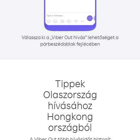
Válassza ki a „Viber Out hívás” lehetőséget a
párbeszédablak fejlécében
Tippek
Olaszország
hívásához
Hongkong
országból
A Viber Out több hívásidőt biztosít