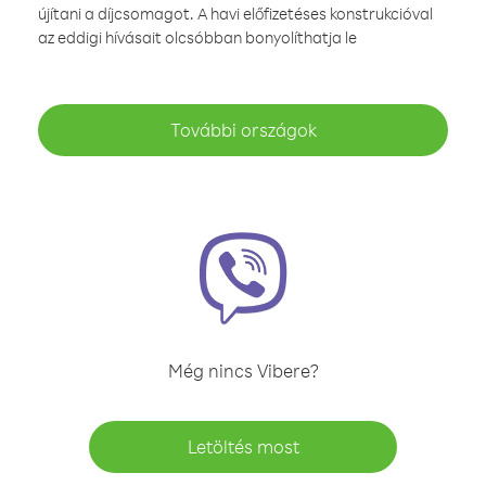
újítani a díjcsomagot. A havi előfizetéses konstrukcióval
az eddigi hívásait olcsóbban bonyolíthatja le
További országok
Még nincs Vibere?
Letöltés most