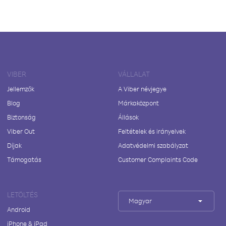
VIBER
VÁLLALAT
Jellemzők
A Viber névjegye
Blog
Márkaközpont
Biztonság
Állások
Viber Out
Feltételek és irányelvek
Díjak
Adatvédelmi szabályzat
Támogatás
Customer Complaints Code
LETÖLTÉS
Magyar
Android
iPhone & iPad