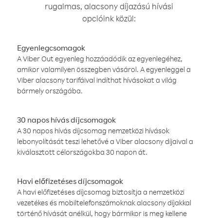
rugalmas, alacsony díjazású hívási
opcióink közül:
Egyenlegcsomagok
A Viber Out egyenleg hozzáadódik az egyenlegéhez,
amikor valamilyen összegben vásárol. A egyenleggel a
Viber alacsony tarifáival indíthat hívásokat a világ
bármely országába.
30 napos hívás díjcsomagok
A 30 napos hívás díjcsomag nemzetközi hívások
lebonyolítását teszi lehetővé a Viber alacsony díjaival a
kiválasztott célországokba 30 napon át.
Havi előfizetéses díjcsomagok
A havi előfizetéses díjcsomag biztosítja a nemzetközi
vezetékes és mobiltelefonszámoknak alacsony díjakkal
történő hívását anélkül, hogy bármikor is meg kellene