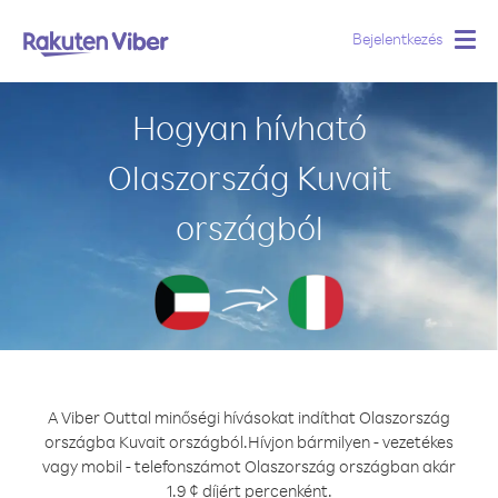
Bejelentkezés
Togg
navig
Hogyan hívható
Olaszország Kuvait
országból
A Viber Outtal minőségi hívásokat indíthat Olaszország
országba Kuvait országból.
Hívjon bármilyen - vezetékes
vagy mobil - telefonszámot Olaszország országban akár
1.9 ¢ díjért percenként.