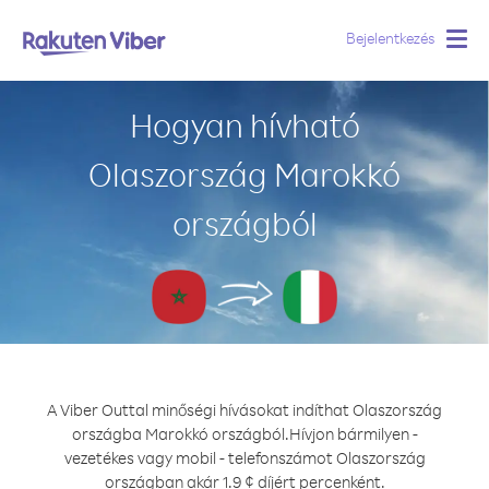
Bejelentkezés
Togg
navig
Hogyan hívható
Olaszország Marokkó
országból
A Viber Outtal minőségi hívásokat indíthat Olaszország
országba Marokkó országból.
Hívjon bármilyen -
vezetékes vagy mobil - telefonszámot Olaszország
országban akár 1.9 ¢ díjért percenként.