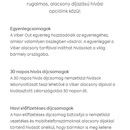
rugalmas, alacsony díjazású hívási
opcióink közül:
Egyenlegcsomagok
A Viber Out egyenleg hozzáadódik az egyenlegéhez,
amikor valamilyen összegben vásárol. A egyenleggel a
Viber alacsony tarifáival indíthat hívásokat a világ
bármely országába.
30 napos hívás díjcsomagok
A 30 napos hívás díjcsomag nemzetközi hívások
lebonyolítását teszi lehetővé a Viber alacsony díjaival a
kiválasztott célországokba 30 napon át.
Havi előfizetéses díjcsomagok
A havi előfizetéses díjcsomag biztosítja a nemzetközi
vezetékes és mobiltelefonszámoknak alacsony díjakkal
történő hívását anélkül, hogy bármikor is meg kellene