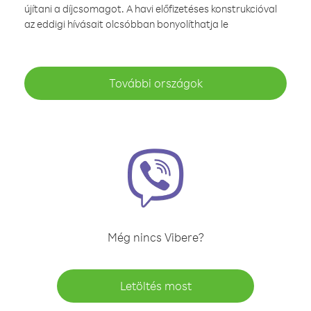
újítani a díjcsomagot. A havi előfizetéses konstrukcióval
az eddigi hívásait olcsóbban bonyolíthatja le
További országok
Még nincs Vibere?
Letöltés most