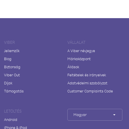
VIBER
VÁLLALAT
Jellemzők
A Viber névjegye
Blog
Márkaközpont
Biztonság
Állások
Viber Out
Feltételek és irányelvek
Díjak
Adatvédelmi szabályzat
Támogatás
Customer Complaints Code
LETÖLTÉS
Magyar
Android
iPhone & iPad