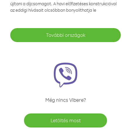
újítani a díjcsomagot. A havi előfizetéses konstrukcióval
az eddigi hívásait olcsóbban bonyolíthatja le
További országok
Még nincs Vibere?
Letöltés most