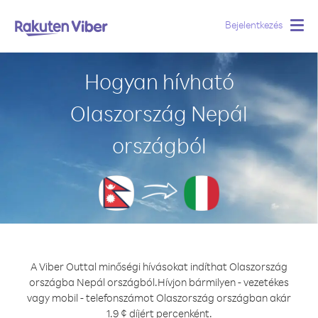
Bejelentkezés
Togg
navig
Hogyan hívható
Olaszország Nepál
országból
A Viber Outtal minőségi hívásokat indíthat Olaszország
országba Nepál országból.
Hívjon bármilyen - vezetékes
vagy mobil - telefonszámot Olaszország országban akár
1.9 ¢ díjért percenként.