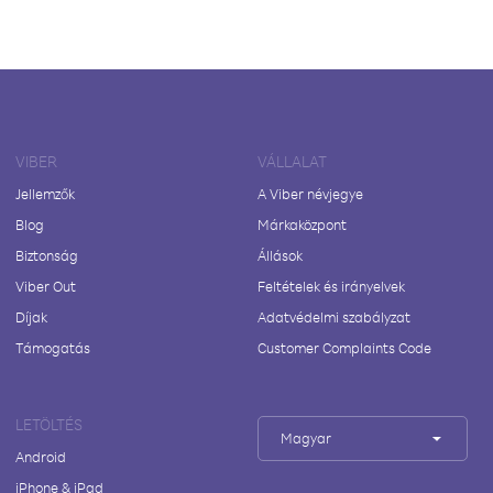
VIBER
VÁLLALAT
Jellemzők
A Viber névjegye
Blog
Márkaközpont
Biztonság
Állások
Viber Out
Feltételek és irányelvek
Díjak
Adatvédelmi szabályzat
Támogatás
Customer Complaints Code
LETÖLTÉS
Magyar
Android
iPhone & iPad