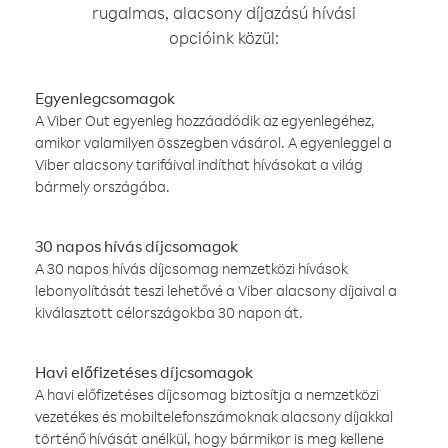
rugalmas, alacsony díjazású hívási
opcióink közül:
Egyenlegcsomagok
A Viber Out egyenleg hozzáadódik az egyenlegéhez,
amikor valamilyen összegben vásárol. A egyenleggel a
Viber alacsony tarifáival indíthat hívásokat a világ
bármely országába.
30 napos hívás díjcsomagok
A 30 napos hívás díjcsomag nemzetközi hívások
lebonyolítását teszi lehetővé a Viber alacsony díjaival a
kiválasztott célországokba 30 napon át.
Havi előfizetéses díjcsomagok
A havi előfizetéses díjcsomag biztosítja a nemzetközi
vezetékes és mobiltelefonszámoknak alacsony díjakkal
történő hívását anélkül, hogy bármikor is meg kellene