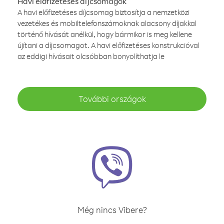
Havi előfizetéses díjcsomagok
A havi előfizetéses díjcsomag biztosítja a nemzetközi
vezetékes és mobiltelefonszámoknak alacsony díjakkal
történő hívását anélkül, hogy bármikor is meg kellene
újítani a díjcsomagot. A havi előfizetéses konstrukcióval
az eddigi hívásait olcsóbban bonyolíthatja le
További országok
Még nincs Vibere?