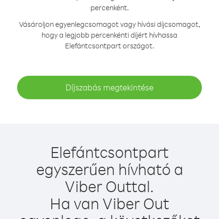
percenként.
Vásároljon egyenlegcsomagot vagy hívási díjcsomagot,
hogy a legjobb percenkénti díjért hívhassa
Elefántcsontpart országot.
Díjszabás megtekintése
Elefántcsontpart
egyszerűen hívható a
Viber Outtal.
Ha van Viber Out