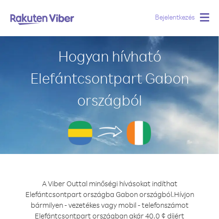
Bejelentkezés
Togg
navig
Hogyan hívható
Elefántcsontpart Gabon
országból
A Viber Outtal minőségi hívásokat indíthat
Elefántcsontpart országba Gabon országból.
Hívjon
bármilyen - vezetékes vagy mobil - telefonszámot
Elefántcsontpart országban akár 40.0 ¢ díjért