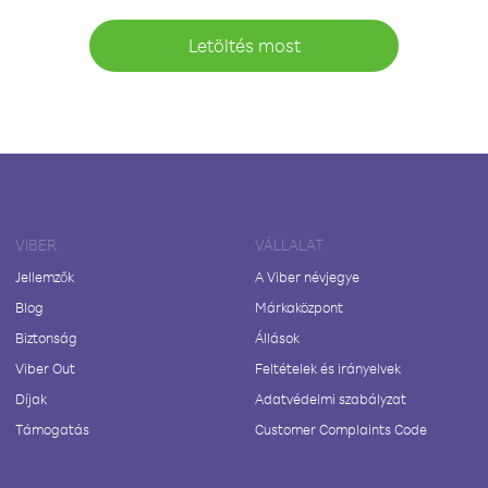
Letöltés most
VIBER
VÁLLALAT
Jellemzők
A Viber névjegye
Blog
Márkaközpont
Biztonság
Állások
Viber Out
Feltételek és irányelvek
Díjak
Adatvédelmi szabályzat
Támogatás
Customer Complaints Code