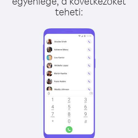
egyenlege, a következőket
teheti: