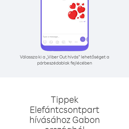
Válassza ki a „Viber Out hívás” lehetőséget a
párbeszédablak fejlécében
Tippek
Elefántcsontpart
hívásához Gabon