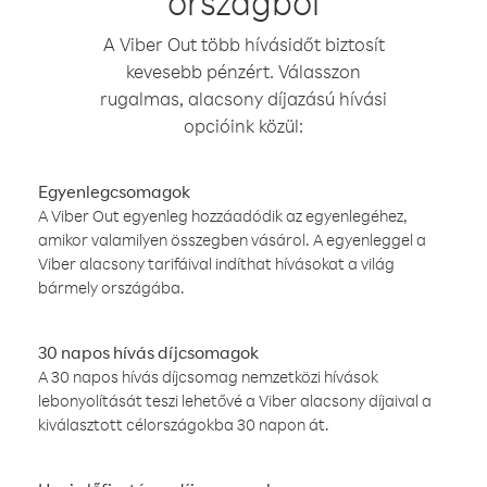
országból
A Viber Out több hívásidőt biztosít
kevesebb pénzért. Válasszon
rugalmas, alacsony díjazású hívási
opcióink közül:
Egyenlegcsomagok
A Viber Out egyenleg hozzáadódik az egyenlegéhez,
amikor valamilyen összegben vásárol. A egyenleggel a
Viber alacsony tarifáival indíthat hívásokat a világ
bármely országába.
30 napos hívás díjcsomagok
A 30 napos hívás díjcsomag nemzetközi hívások
lebonyolítását teszi lehetővé a Viber alacsony díjaival a
kiválasztott célországokba 30 napon át.