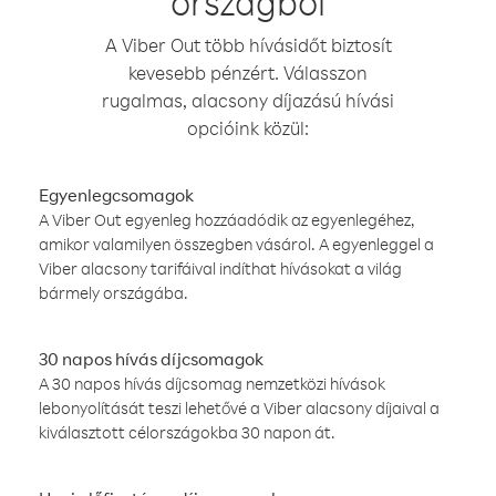
országból
A Viber Out több hívásidőt biztosít
kevesebb pénzért. Válasszon
rugalmas, alacsony díjazású hívási
opcióink közül:
Egyenlegcsomagok
A Viber Out egyenleg hozzáadódik az egyenlegéhez,
amikor valamilyen összegben vásárol. A egyenleggel a
Viber alacsony tarifáival indíthat hívásokat a világ
bármely országába.
30 napos hívás díjcsomagok
A 30 napos hívás díjcsomag nemzetközi hívások
lebonyolítását teszi lehetővé a Viber alacsony díjaival a
kiválasztott célországokba 30 napon át.