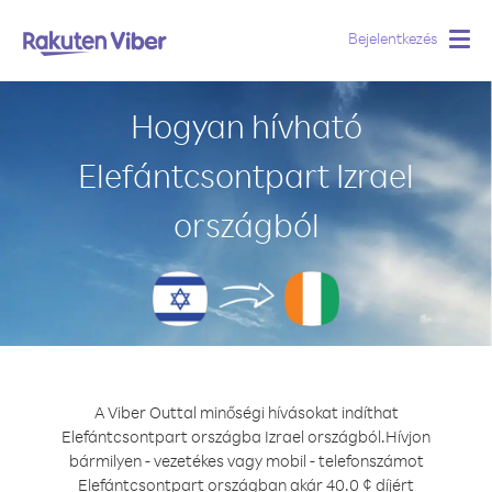
Bejelentkezés
Togg
navig
Hogyan hívható
Elefántcsontpart Izrael
országból
A Viber Outtal minőségi hívásokat indíthat
Elefántcsontpart országba Izrael országból.
Hívjon
bármilyen - vezetékes vagy mobil - telefonszámot
Elefántcsontpart országban akár 40.0 ¢ díjért