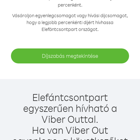
percenként.
Vásároljon egyenlegcsomagot vagy hívási díjcsomagot,
hogy a legjobb percenkénti díjért hívhassa
Elefántcsontpart országot.
Díjszabás megtekintése
Elefántcsontpart
egyszerűen hívható a
Viber Outtal.
Ha van Viber Out