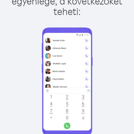
egyenlege, a következőket
teheti: