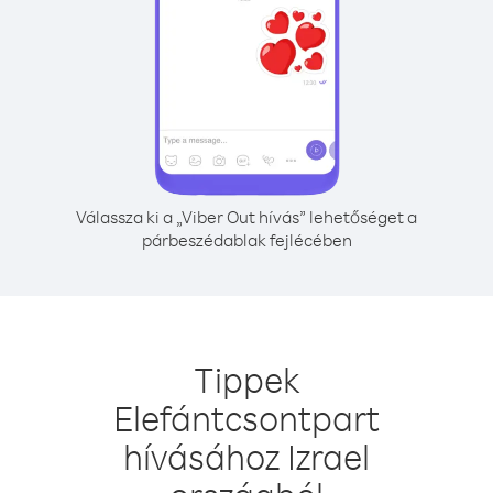
Válassza ki a „Viber Out hívás” lehetőséget a
párbeszédablak fejlécében
Tippek
Elefántcsontpart
hívásához Izrael