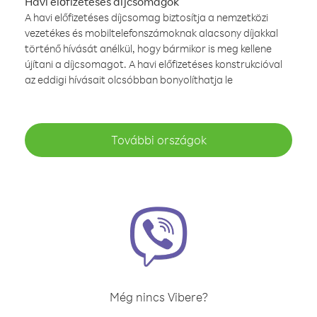
Havi előfizetéses díjcsomagok
A havi előfizetéses díjcsomag biztosítja a nemzetközi
vezetékes és mobiltelefonszámoknak alacsony díjakkal
történő hívását anélkül, hogy bármikor is meg kellene
újítani a díjcsomagot. A havi előfizetéses konstrukcióval
az eddigi hívásait olcsóbban bonyolíthatja le
További országok
Még nincs Vibere?