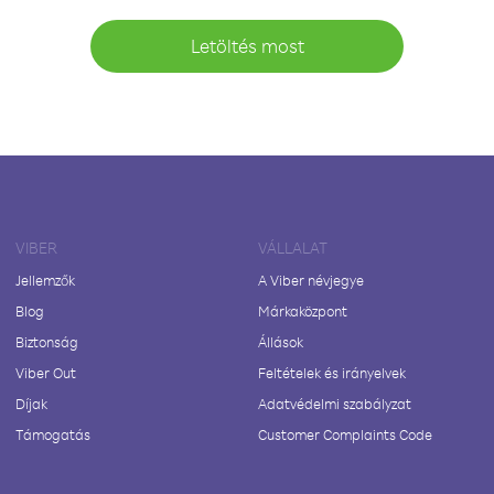
Letöltés most
VIBER
VÁLLALAT
Jellemzők
A Viber névjegye
Blog
Márkaközpont
Biztonság
Állások
Viber Out
Feltételek és irányelvek
Díjak
Adatvédelmi szabályzat
Támogatás
Customer Complaints Code