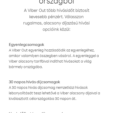
országból
A Viber Out több hívásidőt biztosít
kevesebb pénzért. Válasszon
rugalmas, alacsony díjazású hívási
opcióink közül:
Egyenlegcsomagok
A Viber Out egyenleg hozzáadódik az egyenlegéhez,
amikor valamilyen összegben vásárol. A egyenleggel a
Viber alacsony tarifáival indíthat hívásokat a világ
bármely országába.
30 napos hívás díjcsomagok
A 30 napos hívás díjcsomag nemzetközi hívások
lebonyolítását teszi lehetővé a Viber alacsony díjaival a
kiválasztott célországokba 30 napon át.