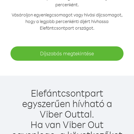
percenként.
Vásároljon egyenlegcsomagot vagy hívási díjcsomagot,
hogy a legjobb percenkénti díjért hívhassa
Elefántcsontpart országot.
Díjszabás megtekintése
Elefántcsontpart
egyszerűen hívható a
Viber Outtal.
Ha van Viber Out