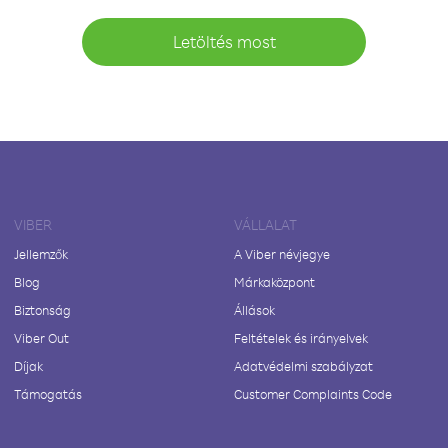
Letöltés most
VIBER
VÁLLALAT
Jellemzők
A Viber névjegye
Blog
Márkaközpont
Biztonság
Állások
Viber Out
Feltételek és irányelvek
Díjak
Adatvédelmi szabályzat
Támogatás
Customer Complaints Code