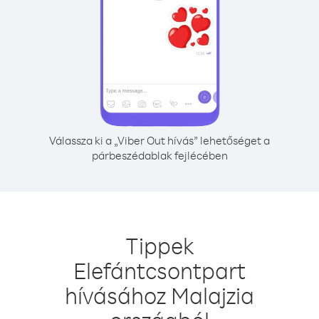
Válassza ki a „Viber Out hívás” lehetőséget a
párbeszédablak fejlécében
Tippek
Elefántcsontpart
hívásához Malajzia