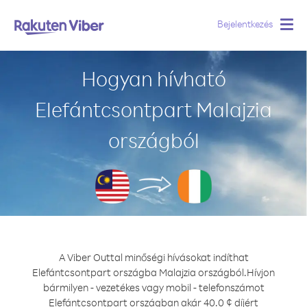
Bejelentkezés
Togg
navig
Hogyan hívható
Elefántcsontpart Malajzia
országból
A Viber Outtal minőségi hívásokat indíthat
Elefántcsontpart országba Malajzia országból.
Hívjon
bármilyen - vezetékes vagy mobil - telefonszámot
Elefántcsontpart országban akár 40.0 ¢ díjért