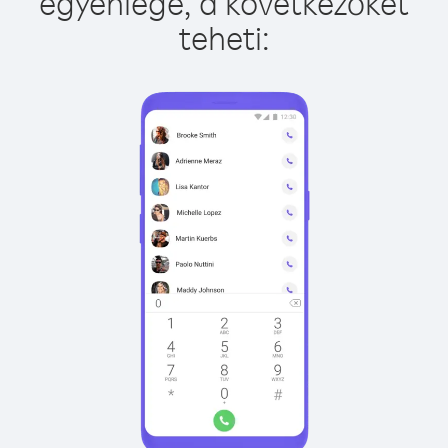
egyenlege, a következőket
teheti: