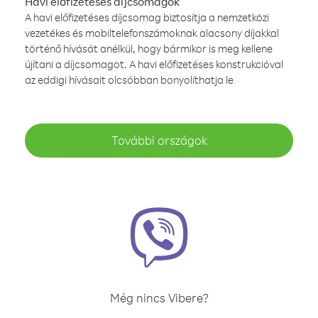
Havi előfizetéses díjcsomagok
A havi előfizetéses díjcsomag biztosítja a nemzetközi
vezetékes és mobiltelefonszámoknak alacsony díjakkal
történő hívását anélkül, hogy bármikor is meg kellene
újítani a díjcsomagot. A havi előfizetéses konstrukcióval
az eddigi hívásait olcsóbban bonyolíthatja le
További országok
Még nincs Vibere?