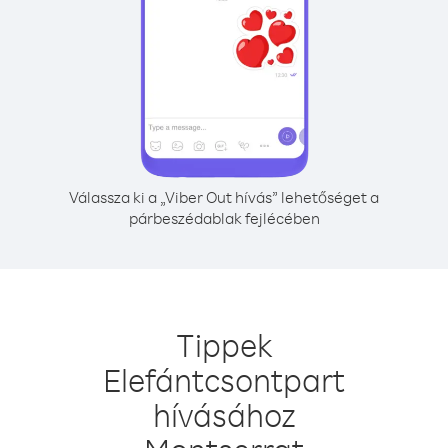
Válassza ki a „Viber Out hívás” lehetőséget a
párbeszédablak fejlécében
Tippek
Elefántcsontpart
hívásához