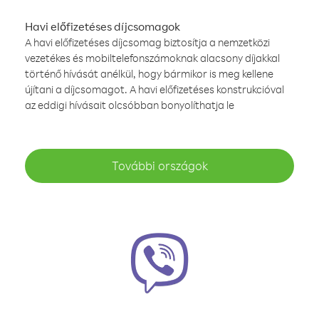
Havi előfizetéses díjcsomagok
A havi előfizetéses díjcsomag biztosítja a nemzetközi
vezetékes és mobiltelefonszámoknak alacsony díjakkal
történő hívását anélkül, hogy bármikor is meg kellene
újítani a díjcsomagot. A havi előfizetéses konstrukcióval
az eddigi hívásait olcsóbban bonyolíthatja le
További országok