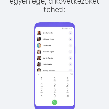
egyenlege, a következőket
teheti: