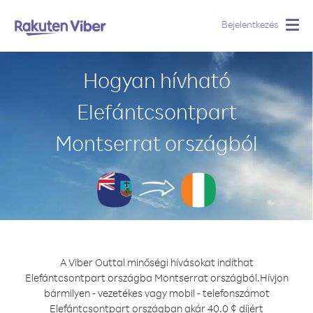
Bejelentkezés
Togg
navig
Hogyan hívható
Elefántcsontpart
Montserrat országból
A Viber Outtal minőségi hívásokat indíthat
Elefántcsontpart országba Montserrat országból.
Hívjon
bármilyen - vezetékes vagy mobil - telefonszámot
Elefántcsontpart országban akár 40.0 ¢ díjért