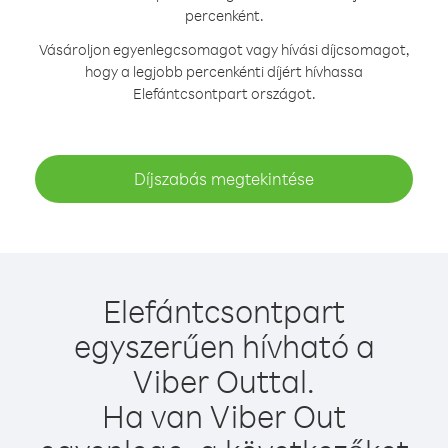
percenként.
Vásároljon egyenlegcsomagot vagy hívási díjcsomagot,
hogy a legjobb percenkénti díjért hívhassa
Elefántcsontpart országot.
Díjszabás megtekintése
Elefántcsontpart
egyszerűen hívható a
Viber Outtal.
Ha van Viber Out