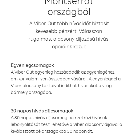
Montserrat
országból
A Viber Out több hívásidőt biztosít
kevesebb pénzért. Válasszon
rugalmas, alacsony díjazású hívási
opcióink közül:
Egyenlegcsomagok
A Viber Out egyenleg hozzáadódik az egyenlegéhez,
amikor valamilyen összegben vásárol. A egyenleggel a
Viber alacsony tarifáival indíthat hívásokat a világ
bármely országába.
30 napos hívás díjcsomagok
A 30 napos hívás díjcsomag nemzetközi hívások
lebonyolítását teszi lehetővé a Viber alacsony díjaival a
kiválasztott célországokba 30 napon át.