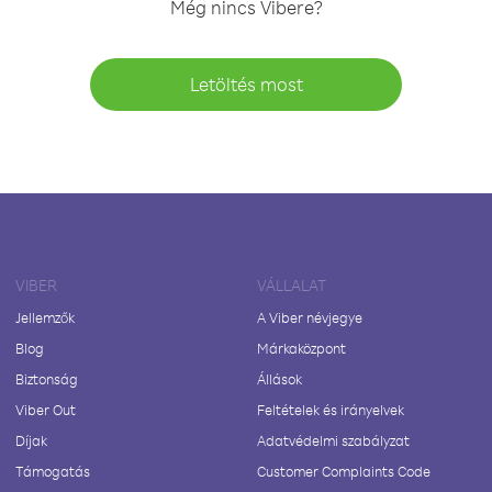
Még nincs Vibere?
Letöltés most
VIBER
VÁLLALAT
Jellemzők
A Viber névjegye
Blog
Márkaközpont
Biztonság
Állások
Viber Out
Feltételek és irányelvek
Díjak
Adatvédelmi szabályzat
Támogatás
Customer Complaints Code