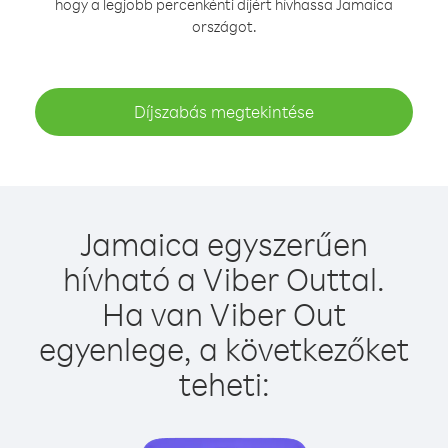
hogy a legjobb percenkénti díjért hívhassa Jamaica
országot.
Díjszabás megtekintése
Jamaica egyszerűen
hívható a Viber Outtal.
Ha van Viber Out
egyenlege, a következőket
teheti: