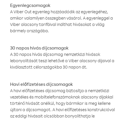
Egyenlegcsomagok
A Viber Out egyenleg hozzáadódik az egyenlegéhez,
amikor valamilyen összegben vásárol. A egyenleggel a
Viber alacsony tarifáival indíthat hívásokat a világ
bármely országába.
30 napos hívás díjcsomagok
A 30 napos hívás díjcsomag nemzetközi hívások
lebonyolítását teszi lehetővé a Viber alacsony díjaival a
kiválasztott célországokba 30 napon át.
Havi előfizetéses díjcsomagok
A havi előfizetéses díjcsomag biztosítja a nemzetközi
vezetékes és mobiltelefonszámoknak alacsony díjakkal
történő hívását anélkül, hogy bármikor is meg kellene
újítani a díjcsomagot. A havi előfizetéses konstrukcióval
az eddigi hívásait olcsóbban bonyolíthatja le