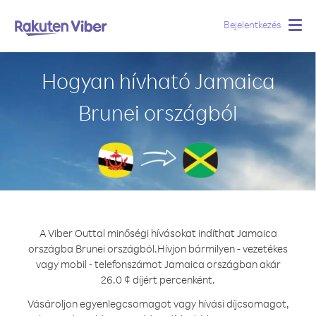
Bejelentkezés
Togg
navig
Hogyan hívható Jamaica
Brunei országból
A Viber Outtal minőségi hívásokat indíthat Jamaica
országba Brunei országból.
Hívjon bármilyen - vezetékes
vagy mobil - telefonszámot Jamaica országban akár
26.0 ¢ díjért percenként.
Vásároljon egyenlegcsomagot vagy hívási díjcsomagot,