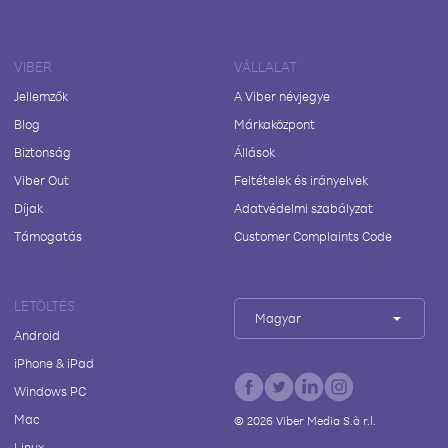
VIBER
VÁLLALAT
Jellemzők
A Viber névjegye
Blog
Márkaközpont
Biztonság
Állások
Viber Out
Feltételek és irányelvek
Díjak
Adatvédelmi szabályzat
Támogatás
Customer Complaints Code
LETÖLTÉS
Magyar
Android
iPhone & iPad
Windows PC
Mac
©
2026
Viber Media S.à r.l.
Linux