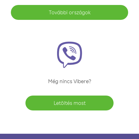
További országok
Még nincs Vibere?
Letöltés most