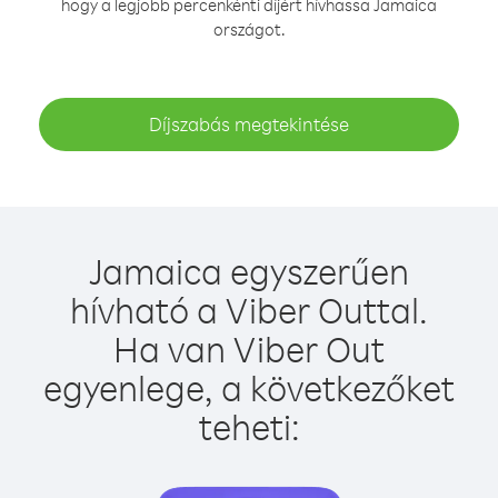
hogy a legjobb percenkénti díjért hívhassa Jamaica
országot.
Díjszabás megtekintése
Jamaica egyszerűen
hívható a Viber Outtal.
Ha van Viber Out
egyenlege, a következőket
teheti: