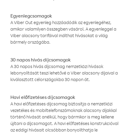
Egyenlegcsomagok
A Viber Out egyenleg hozzáadódik az egyenlegéhez,
amikor valamilyen összegben vásárol. A egyenleggel a
Viber alacsony tarifáival indíthat hívásokat a világ
bármely országába.
30 napos hívás díjcsomagok
A 30 napos hívás díjcsomag nemzetközi hívások
lebonyolítását teszi lehetővé a Viber alacsony díjaival a
kiválasztott célországokba 30 napon át.
Havi előfizetéses díjcsomagok
A havi előfizetéses díjcsomag biztosítja a nemzetközi
vezetékes és mobiltelefonszámoknak alacsony díjakkal
történő hívását anélkül, hogy bármikor is meg kellene
újítani a díjcsomagot. A havi előfizetéses konstrukcióval
az eddigi hívásait olcsóbban bonyolíthatja le