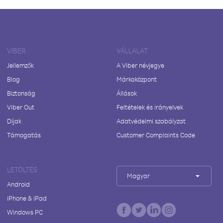
VIBER
VÁLLALAT
Jellemzők
A Viber névjegye
Blog
Márkaközpont
Biztonság
Állások
Viber Out
Feltételek és irányelvek
Díjak
Adatvédelmi szabályzat
Támogatás
Customer Complaints Code
LETÖLTÉS
Magyar
Android
iPhone & iPad
Windows PC