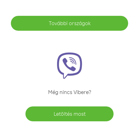
További országok
Még nincs Vibere?
Letöltés most