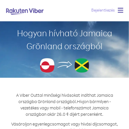
Bejelentkezés
Togg
navig
Hogyan hívható Jamaica
Grönland országból
A Viber Outtal minőségi hívásokat indíthat Jamaica
országba Grönland országból.
Hívjon bármilyen -
vezetékes vagy mobil - telefonszámot Jamaica
országban akár 26.0 ¢ díjért percenként.
Vásároljon egyenlegcsomagot vagy hívási díjcsomagot,