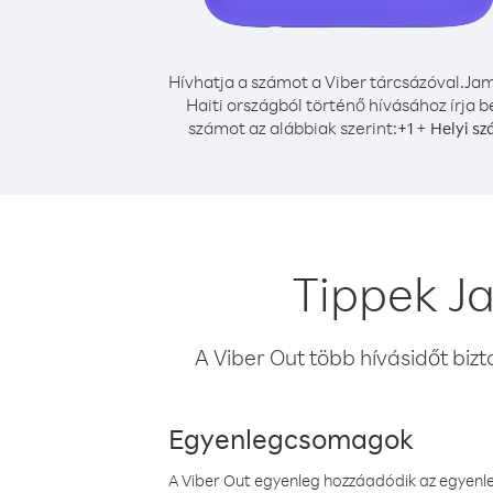
Hívhatja a számot a Viber tárcsázóval.
Jam
Haiti országból történő hívásához írja b
számot az alábbiak szerint:
+
+
1
Helyi s
Tippek Ja
A Viber Out több hívásidőt bizt
Egyenlegcsomagok
A Viber Out egyenleg hozzáadódik az egyenleg