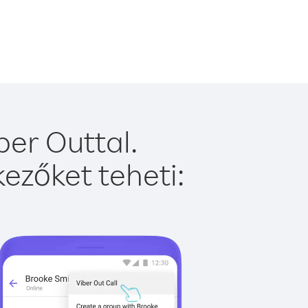
er Outtal.
ezőket teheti: