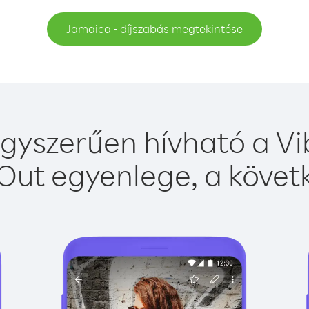
Jamaica - díjszabás megtekintése
gyszerűen hívható a Vib
Out egyenlege, a követk