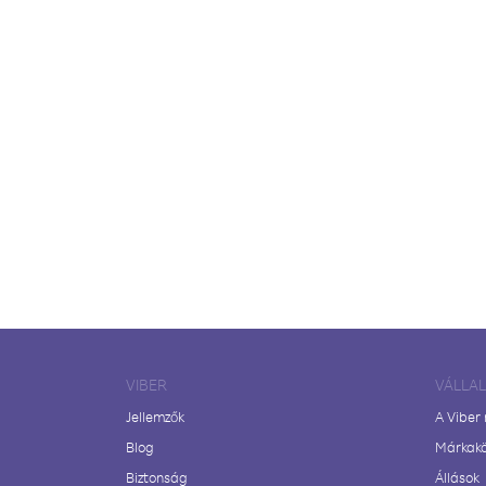
VIBER
VÁLLA
Jellemzők
A Viber
Blog
Márkak
Biztonság
Állások