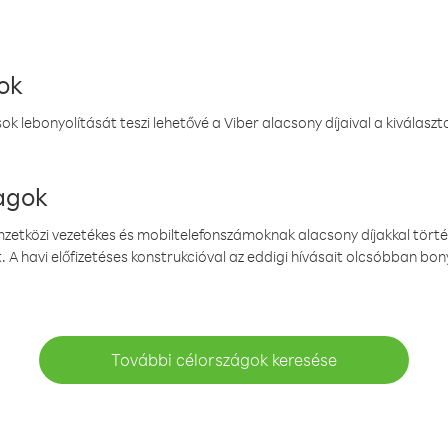
ok
k lebonyolítását teszi lehetővé a Viber alacsony díjaival a kiválas
magok
emzetközi vezetékes és mobiltelefonszámoknak alacsony díjakkal törté
. A havi előfizetéses konstrukcióval az eddigi hívásait olcsóbban bony
További célországok keresése