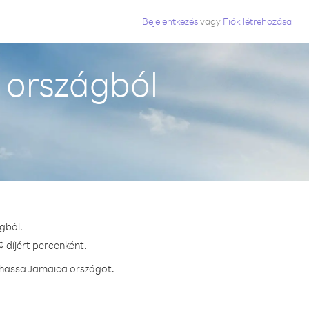
Bejelentkezés
vagy
Fiók létrehozása
 országból
gból.
 díjért percenként.
ívhassa Jamaica országot.