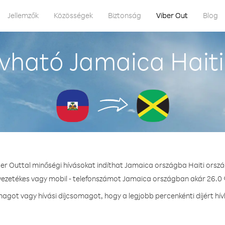
Jellemzők
Közösségek
Biztonság
Viber Out
Blog
vható Jamaica Haiti
ber Outtal minőségi hívásokat indíthat Jamaica országba Haiti orszá
 vezetékes vagy mobil - telefonszámot Jamaica országban akár 26.0 ¢
got vagy hívási díjcsomagot, hogy a legjobb percenkénti díjért h