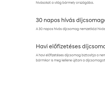
hívásokat a világ bármely országába.
30 napos hívás díjcsomag
A 30 napos hívás díjcsomag nemzetközi híváso
Havi előfizetéses díjcso
A havi előfizetéses díjcsomag biztosítja a n
bármikor is meg kellene újítani a díjcsomagot