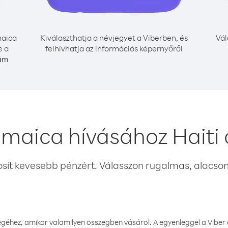
aica
Kiválaszthatja a névjegyet a Viberben, és
Vál
e a
felhívhatja az információs képernyőről
zám
maica hívásához Haiti
osít kevesebb pénzért. Válasszon rugalmas, alacsony
éhez, amikor valamilyen összegben vásárol. A egyenleggel a Viber a