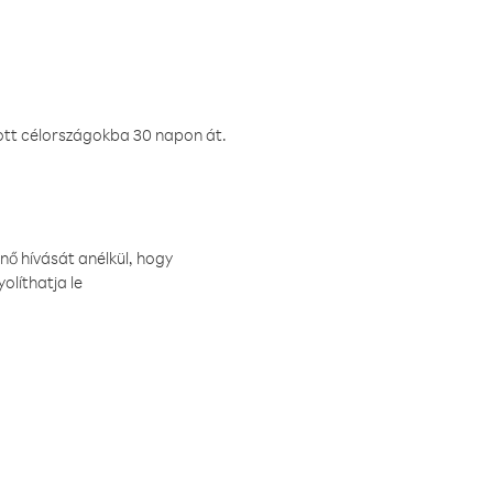
ztott célországokba 30 napon át.
nő hívását anélkül, hogy
olíthatja le