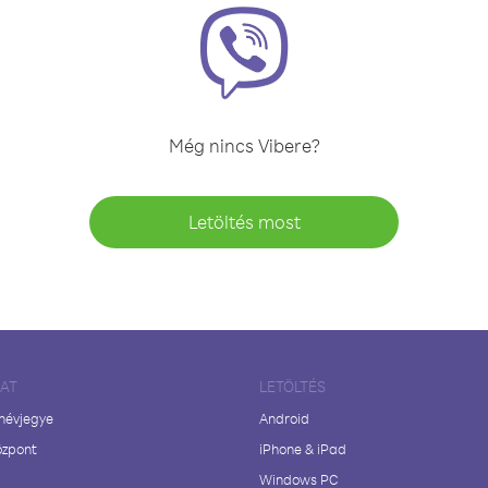
Még nincs Vibere?
Letöltés most
LAT
LETÖLTÉS
 névjegye
Android
özpont
iPhone & iPad
Windows PC