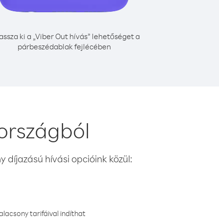
assza ki a „Viber Out hívás” lehetőséget a
párbeszédablak fejlécében
 országból
 díjazású hívási opcióink közül:
lacsony tarifáival indíthat