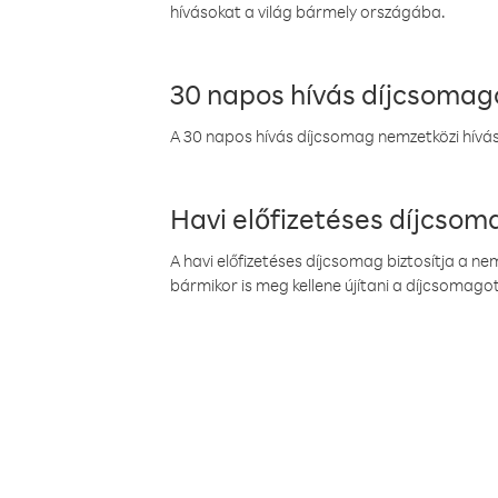
hívásokat a világ bármely országába.
30 napos hívás díjcsomag
A 30 napos hívás díjcsomag nemzetközi híváso
Havi előfizetéses díjcso
A havi előfizetéses díjcsomag biztosítja a n
bármikor is meg kellene újítani a díjcsomagot