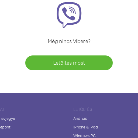
Még nincs Vibere?
Letöltés most
LAT
LETÖLTÉS
 névjegye
Android
özpont
iPhone & iPad
Windows PC