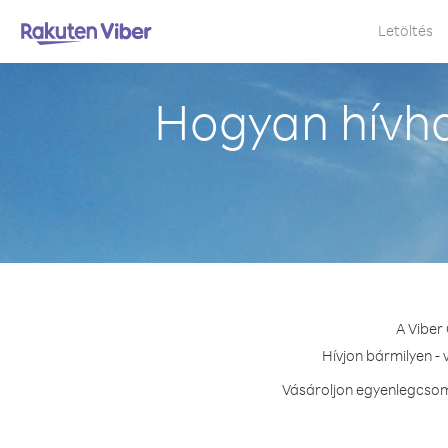
Letöltés
Hogyan hívh
A Viber
Hívjon bármilyen -
Vásároljon egyenlegcsoma