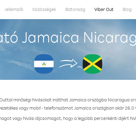
Jellemzők
Közösségek
Biztonság
Viber Out
Blog
ató Jamaica Nicarag
 Outtal minőségi hívásokat indíthat Jamaica országba Nicaragua or
 vezetékes vagy mobil - telefonszámot Jamaica országban akár 26.0 ¢
got vagy hívási díjcsomagot, hogy a legjobb percenkénti díjért h