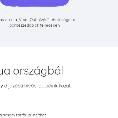
assza ki a „Viber Out hívás” lehetőséget a
párbeszédablak fejlécében
ua országból
 díjazású hívási opcióink közül:
lacsony tarifáival indíthat