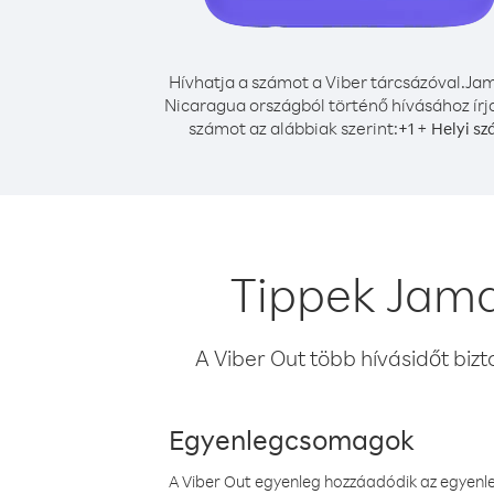
Hívhatja a számot a Viber tárcsázóval.
Jam
Nicaragua országból történő hívásához írj
számot az alábbiak szerint:
+
+
1
Helyi s
Tippek Jama
A Viber Out több hívásidőt bizt
Egyenlegcsomagok
A Viber Out egyenleg hozzáadódik az egyenleg