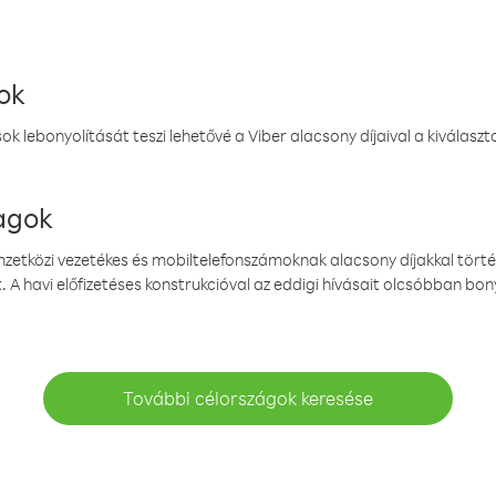
ok
k lebonyolítását teszi lehetővé a Viber alacsony díjaival a kiválas
magok
emzetközi vezetékes és mobiltelefonszámoknak alacsony díjakkal törté
. A havi előfizetéses konstrukcióval az eddigi hívásait olcsóbban bony
További célországok keresése