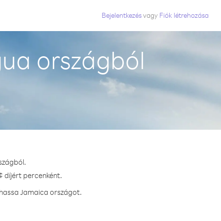
Bejelentkezés
vagy
Fiók létrehozása
ua országból
szágból.
 díjért percenként.
ívhassa Jamaica országot.