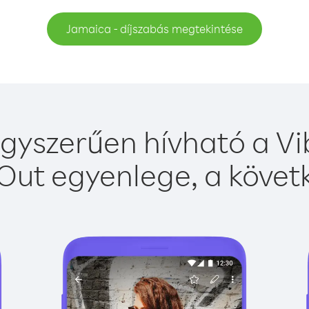
Jamaica - díjszabás megtekintése
gyszerűen hívható a Vib
Out egyenlege, a követk