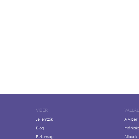
VIBER
VÁLLA
Jellemzők
A Viber
Blog
Márkak
Biztonság
Állások