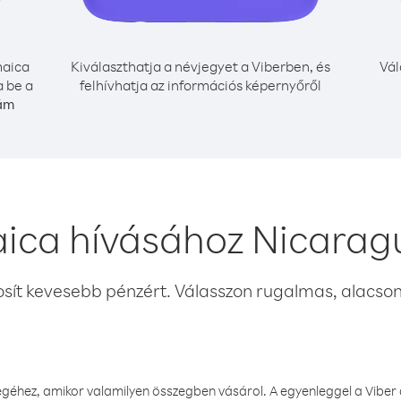
aica
Kiválaszthatja a névjegyet a Viberben, és
Vál
a be a
felhívhatja az információs képernyőről
zám
ica hívásához Nicarag
osít kevesebb pénzért. Válasszon rugalmas, alacsony
éhez, amikor valamilyen összegben vásárol. A egyenleggel a Viber a