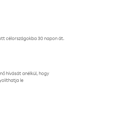
ztott célországokba 30 napon át.
nő hívását anélkül, hogy
olíthatja le