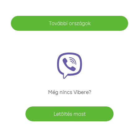
További országok
Még nincs Vibere?
Letöltés most