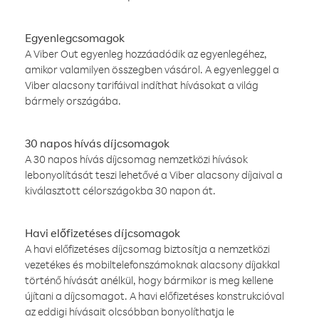
Egyenlegcsomagok
A Viber Out egyenleg hozzáadódik az egyenlegéhez,
amikor valamilyen összegben vásárol. A egyenleggel a
Viber alacsony tarifáival indíthat hívásokat a világ
bármely országába.
30 napos hívás díjcsomagok
A 30 napos hívás díjcsomag nemzetközi hívások
lebonyolítását teszi lehetővé a Viber alacsony díjaival a
kiválasztott célországokba 30 napon át.
Havi előfizetéses díjcsomagok
A havi előfizetéses díjcsomag biztosítja a nemzetközi
vezetékes és mobiltelefonszámoknak alacsony díjakkal
történő hívását anélkül, hogy bármikor is meg kellene
újítani a díjcsomagot. A havi előfizetéses konstrukcióval
az eddigi hívásait olcsóbban bonyolíthatja le