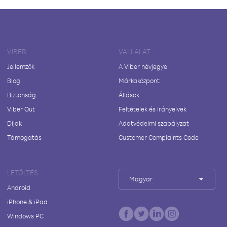
VIBER
VÁLLALAT
Jellemzők
A Viber névjegye
Blog
Márkaközpont
Biztonság
Állások
Viber Out
Feltételek és irányelvek
Díjak
Adatvédelmi szabályzat
Támogatás
Customer Complaints Code
LETÖLTÉS
Magyar
Android
iPhone & iPad
Windows PC