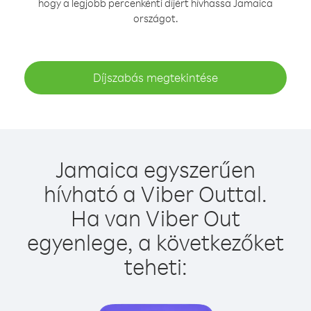
hogy a legjobb percenkénti díjért hívhassa Jamaica
országot.
Díjszabás megtekintése
Jamaica egyszerűen
hívható a Viber Outtal.
Ha van Viber Out
egyenlege, a következőket
teheti: