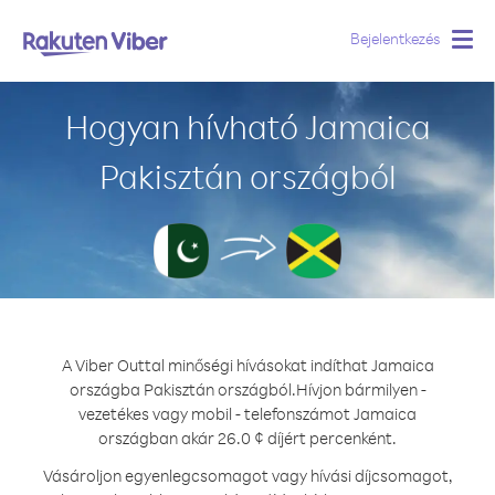
Bejelentkezés
Togg
navig
Hogyan hívható Jamaica
Pakisztán országból
A Viber Outtal minőségi hívásokat indíthat Jamaica
országba Pakisztán országból.
Hívjon bármilyen -
vezetékes vagy mobil - telefonszámot Jamaica
országban akár 26.0 ¢ díjért percenként.
Vásároljon egyenlegcsomagot vagy hívási díjcsomagot,