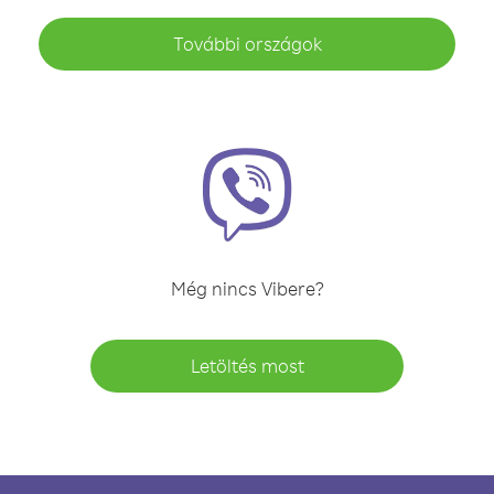
További országok
Még nincs Vibere?
Letöltés most