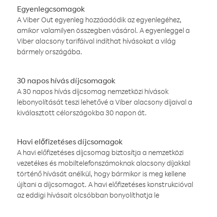
Egyenlegcsomagok
A Viber Out egyenleg hozzáadódik az egyenlegéhez,
amikor valamilyen összegben vásárol. A egyenleggel a
Viber alacsony tarifáival indíthat hívásokat a világ
bármely országába.
30 napos hívás díjcsomagok
A 30 napos hívás díjcsomag nemzetközi hívások
lebonyolítását teszi lehetővé a Viber alacsony díjaival a
kiválasztott célországokba 30 napon át.
Havi előfizetéses díjcsomagok
A havi előfizetéses díjcsomag biztosítja a nemzetközi
vezetékes és mobiltelefonszámoknak alacsony díjakkal
történő hívását anélkül, hogy bármikor is meg kellene
újítani a díjcsomagot. A havi előfizetéses konstrukcióval
az eddigi hívásait olcsóbban bonyolíthatja le