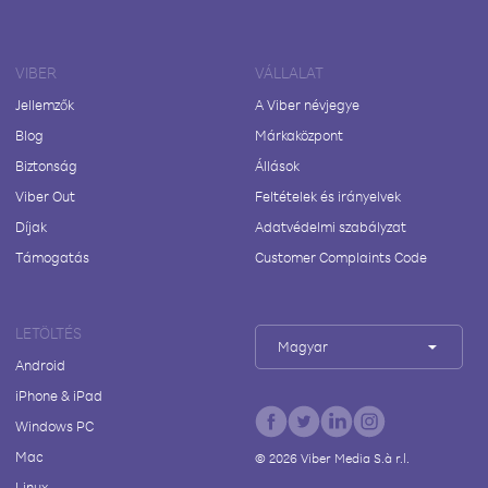
VIBER
VÁLLALAT
Jellemzők
A Viber névjegye
Blog
Márkaközpont
Biztonság
Állások
Viber Out
Feltételek és irányelvek
Díjak
Adatvédelmi szabályzat
Támogatás
Customer Complaints Code
LETÖLTÉS
Magyar
Android
iPhone & iPad
Windows PC
Mac
©
2026
Viber Media S.à r.l.
Linux