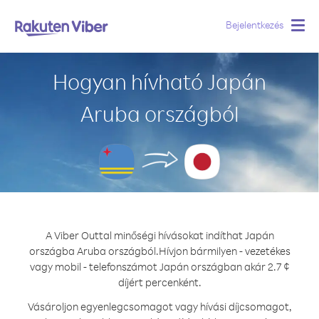
Bejelentkezés
Togg
navig
Hogyan hívható Japán
Aruba országból
A Viber Outtal minőségi hívásokat indíthat Japán
országba Aruba országból.
Hívjon bármilyen - vezetékes
vagy mobil - telefonszámot Japán országban akár 2.7 ¢
díjért percenként.
Vásároljon egyenlegcsomagot vagy hívási díjcsomagot,