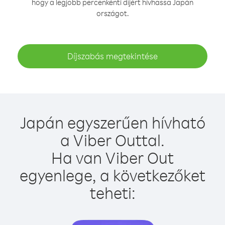
hogy a legjobb percenkénti díjért hívhassa Japán
országot.
Díjszabás megtekintése
Japán egyszerűen hívható
a Viber Outtal.
Ha van Viber Out
egyenlege, a következőket
teheti: