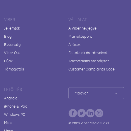
VIBER
VÁLLALAT
Jellemzők
A Viber névjegye
Blog
Márkaközpont
Biztonság
Állások
Viber Out
Feltételek és irányelvek
Díjak
Adatvédelmi szabályzat
Támogatás
Customer Complaints Code
LETÖLTÉS
Magyar
Android
iPhone & iPad
Windows PC
Mac
©
2026
Viber Media S.à r.l.
Linux