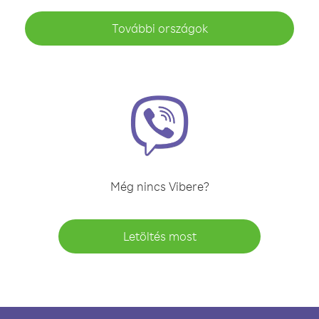
További országok
Még nincs Vibere?
Letöltés most