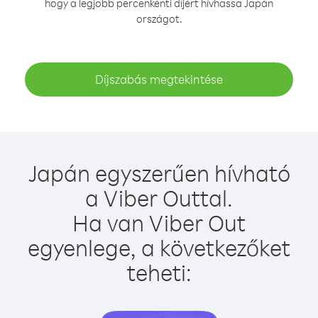
hogy a legjobb percenkénti díjért hívhassa Japán
országot.
Díjszabás megtekintése
Japán egyszerűen hívható
a Viber Outtal.
Ha van Viber Out
egyenlege, a következőket
teheti: