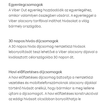
Egyenlegcsomagok
A Viber Out egyenleg hozzáadódik az egyenlegéhez,
amikor valamilyen összegben vásárol. A egyenleggel a
Viber alacsony tarifáival indíthat hívásokat a világ
bármely országába.
30 napos hívás díjcsomagok
A 30 napos hívás díjcsomag nemzetközi hívások
lebonyolítását teszi lehetővé a Viber alacsony díjaival a
kiválasztott célországokba 30 napon át.
Havi előfizetéses díjcsomagok
A havi előfizetéses díjcsomag biztosítja a nemzetközi
vezetékes és mobiltelefonszámoknak alacsony díjakkal
történő hívását anélkül, hogy bármikor is meg kellene
újítani a díjcsomagot. A havi előfizetéses konstrukcióval
az eddigi hívásait olcsóbban bonyolíthatja le