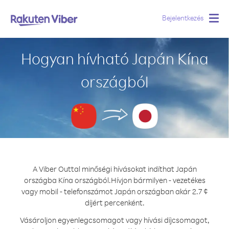
Bejelentkezés
Togg
navig
Hogyan hívható Japán Kína
országból
A Viber Outtal minőségi hívásokat indíthat Japán
országba Kína országból.
Hívjon bármilyen - vezetékes
vagy mobil - telefonszámot Japán országban akár 2.7 ¢
díjért percenként.
Vásároljon egyenlegcsomagot vagy hívási díjcsomagot,