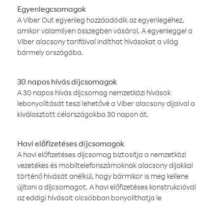
Egyenlegcsomagok
A Viber Out egyenleg hozzáadódik az egyenlegéhez,
amikor valamilyen összegben vásárol. A egyenleggel a
Viber alacsony tarifáival indíthat hívásokat a világ
bármely országába.
30 napos hívás díjcsomagok
A 30 napos hívás díjcsomag nemzetközi hívások
lebonyolítását teszi lehetővé a Viber alacsony díjaival a
kiválasztott célországokba 30 napon át.
Havi előfizetéses díjcsomagok
A havi előfizetéses díjcsomag biztosítja a nemzetközi
vezetékes és mobiltelefonszámoknak alacsony díjakkal
történő hívását anélkül, hogy bármikor is meg kellene
újítani a díjcsomagot. A havi előfizetéses konstrukcióval
az eddigi hívásait olcsóbban bonyolíthatja le