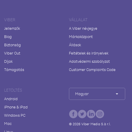
VIBER
VÁLLALAT
Jellemzők
A Viber névjegye
Blog
Márkaközpont
Biztonság
Állások
Viber Out
Feltételek és irányelvek
Díjak
Adatvédelmi szabályzat
Támogatás
Customer Complaints Code
LETÖLTÉS
Magyar
Android
iPhone & iPad
Windows PC
Mac
©
2026
Viber Media S.à r.l.
Linux