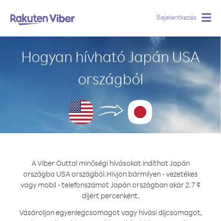
Bejelentkezés
Togg
navig
Hogyan hívható Japán USA
országból
A Viber Outtal minőségi hívásokat indíthat Japán
országba USA országból.
Hívjon bármilyen - vezetékes
vagy mobil - telefonszámot Japán országban akár 2.7 ¢
díjért percenként.
Vásároljon egyenlegcsomagot vagy hívási díjcsomagot,