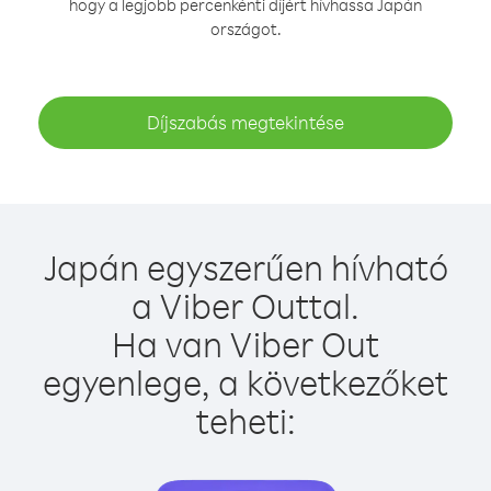
hogy a legjobb percenkénti díjért hívhassa Japán
országot.
Díjszabás megtekintése
Japán egyszerűen hívható
a Viber Outtal.
Ha van Viber Out
egyenlege, a következőket
teheti: