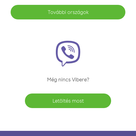
További országok
Még nincs Vibere?
Letöltés most