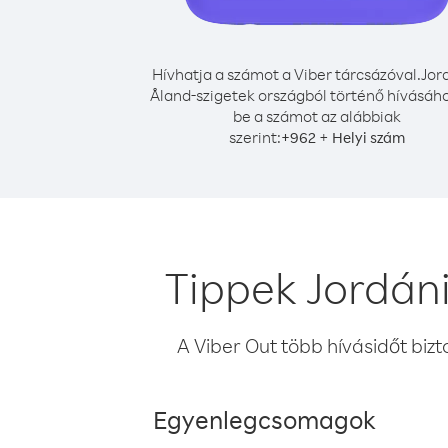
Hívhatja a számot a Viber tárcsázóval.
Jor
Åland-szigetek országból történő hívásáho
be a számot az alábbiak
szerint:
+
+
962
Helyi szám
Tippek Jordán
A Viber Out több hívásidőt bizt
Egyenlegcsomagok