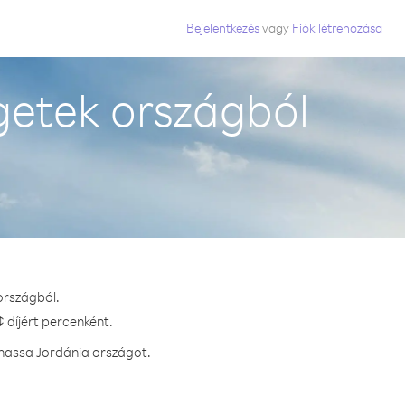
Bejelentkezés
vagy
Fiók létrehozása
getek országból
országból.
 díjért percenként.
vhassa Jordánia országot.