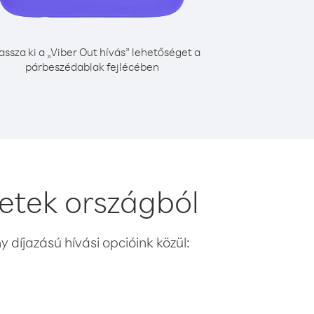
assza ki a „Viber Out hívás” lehetőséget a
párbeszédablak fejlécében
etek országból
 díjazású hívási opcióink közül: