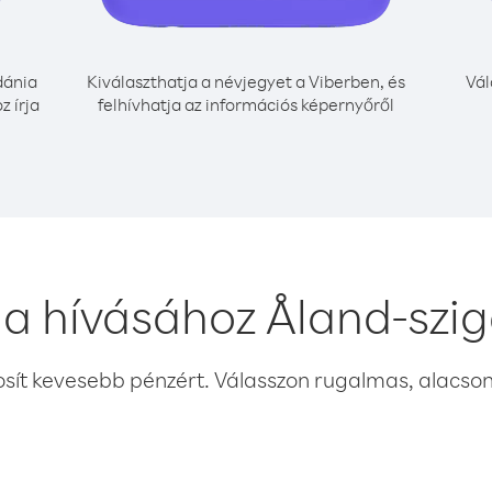
dánia
Kiválaszthatja a névjegyet a Viberben, és
Vál
z írja
felhívhatja az információs képernyőről
ia hívásához Åland-szig
osít kevesebb pénzért. Válasszon rugalmas, alacsony