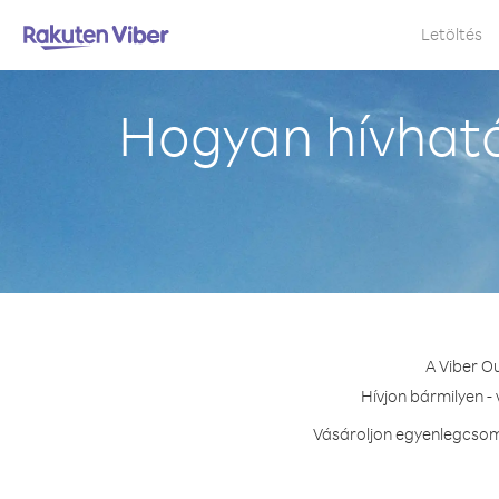
Letöltés
Hogyan hívható
A Viber O
Hívjon bármilyen -
Vásároljon egyenlegcsoma