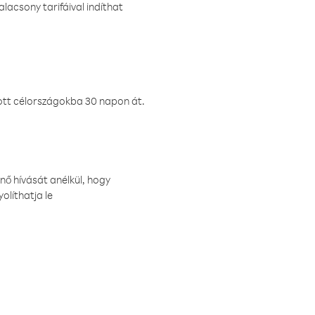
lacsony tarifáival indíthat
ztott célországokba 30 napon át.
nő hívását anélkül, hogy
olíthatja le