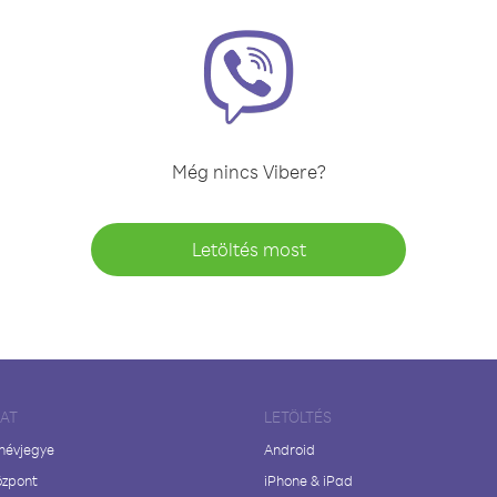
Még nincs Vibere?
Letöltés most
LAT
LETÖLTÉS
 névjegye
Android
özpont
iPhone & iPad