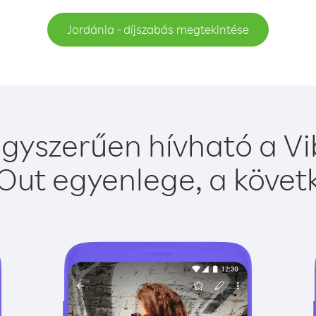
Jordánia - díjszabás megtekintése
gyszerűen hívható a Vi
Out egyenlege, a követk