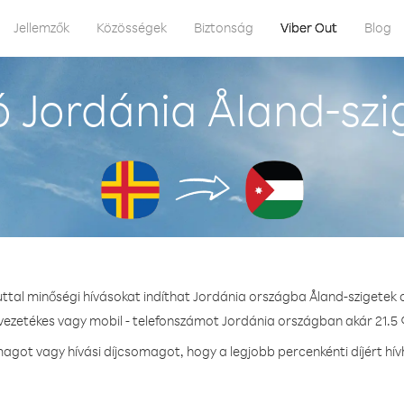
Jellemzők
Közösségek
Biztonság
Viber Out
Blog
 Jordánia Åland-szi
uttal minőségi hívásokat indíthat Jordánia országba Åland-szigetek 
 vezetékes vagy mobil - telefonszámot Jordánia országban akár 21.5 ¢
got vagy hívási díjcsomagot, hogy a legjobb percenkénti díjért hí