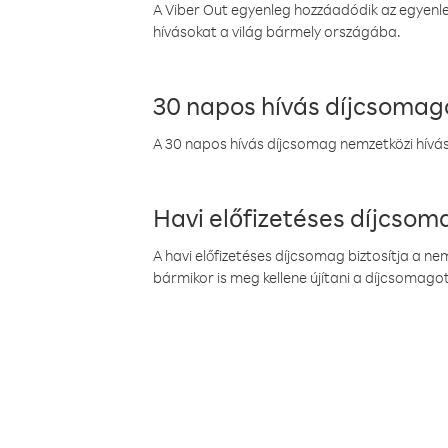
A Viber Out egyenleg hozzáadódik az egyenleg
hívásokat a világ bármely országába.
30 napos hívás díjcsomag
A 30 napos hívás díjcsomag nemzetközi híváso
Havi előfizetéses díjcso
A havi előfizetéses díjcsomag biztosítja a n
bármikor is meg kellene újítani a díjcsomagot