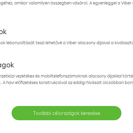
éhez, amikor valamilyen összegben vásárol. A egyenleggel a Viber a
ok
k lebonyolítását teszi lehetővé a Viber alacsony díjaival a kiválas
magok
emzetközi vezetékes és mobiltelefonszámoknak alacsony díjakkal törté
. A havi előfizetéses konstrukcióval az eddigi hívásait olcsóbban bony
További célországok keresése