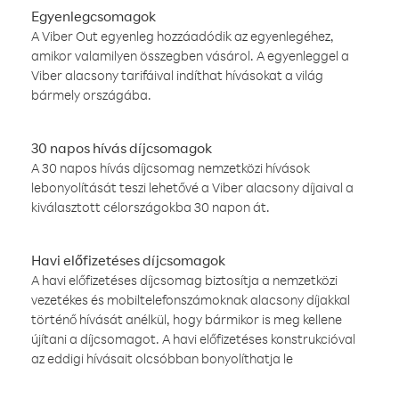
Egyenlegcsomagok
A Viber Out egyenleg hozzáadódik az egyenlegéhez,
amikor valamilyen összegben vásárol. A egyenleggel a
Viber alacsony tarifáival indíthat hívásokat a világ
bármely országába.
30 napos hívás díjcsomagok
A 30 napos hívás díjcsomag nemzetközi hívások
lebonyolítását teszi lehetővé a Viber alacsony díjaival a
kiválasztott célországokba 30 napon át.
Havi előfizetéses díjcsomagok
A havi előfizetéses díjcsomag biztosítja a nemzetközi
vezetékes és mobiltelefonszámoknak alacsony díjakkal
történő hívását anélkül, hogy bármikor is meg kellene
újítani a díjcsomagot. A havi előfizetéses konstrukcióval
az eddigi hívásait olcsóbban bonyolíthatja le