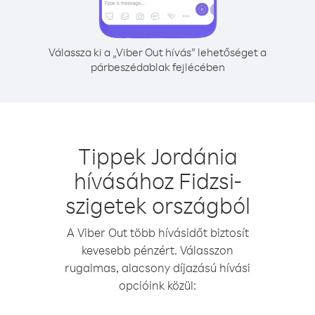
Válassza ki a „Viber Out hívás” lehetőséget a
párbeszédablak fejlécében
Tippek Jordánia
hívásához Fidzsi-
szigetek országból
A Viber Out több hívásidőt biztosít
kevesebb pénzért. Válasszon
rugalmas, alacsony díjazású hívási
opcióink közül: