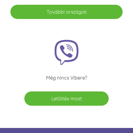
További országok
Még nincs Vibere?
Letöltés most