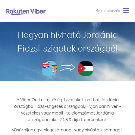
Bejelentkezés
Togg
navig
Hogyan hívható Jordánia
Fidzsi-szigetek országból
A Viber Outtal minőségi hívásokat indíthat Jordánia
országba Fidzsi-szigetek országból.
Hívjon bármilyen -
vezetékes vagy mobil - telefonszámot Jordánia
országban akár 21.5 ¢ díjért percenként.
Vásároljon egyenlegcsomagot vagy hívási díjcsomagot,