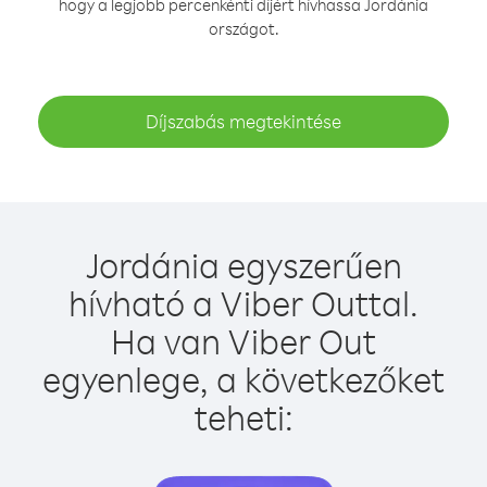
hogy a legjobb percenkénti díjért hívhassa Jordánia
országot.
Díjszabás megtekintése
Jordánia egyszerűen
hívható a Viber Outtal.
Ha van Viber Out
egyenlege, a következőket
teheti: