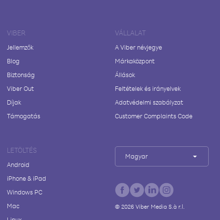
VIBER
VÁLLALAT
Jellemzők
A Viber névjegye
Blog
Márkaközpont
Biztonság
Állások
Viber Out
Feltételek és irányelvek
Díjak
Adatvédelmi szabályzat
Támogatás
Customer Complaints Code
LETÖLTÉS
Magyar
Android
iPhone & iPad
Windows PC
Mac
©
2026
Viber Media S.à r.l.
Linux