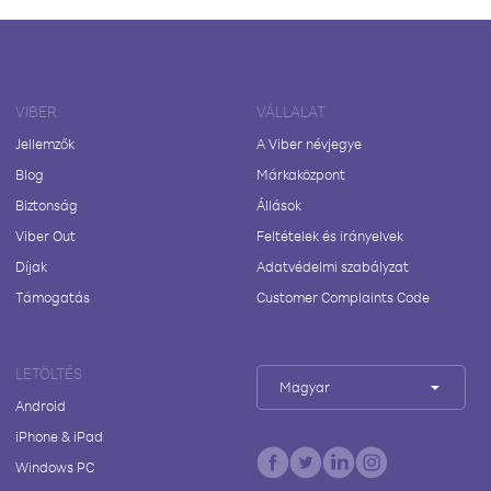
VIBER
VÁLLALAT
Jellemzők
A Viber névjegye
Blog
Márkaközpont
Biztonság
Állások
Viber Out
Feltételek és irányelvek
Díjak
Adatvédelmi szabályzat
Támogatás
Customer Complaints Code
LETÖLTÉS
Magyar
Android
iPhone & iPad
Windows PC