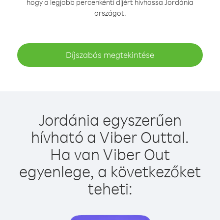
hogy a legjobb percenkénti díjért hívhassa Jordánia
országot.
Díjszabás megtekintése
Jordánia egyszerűen
hívható a Viber Outtal.
Ha van Viber Out
egyenlege, a következőket
teheti: