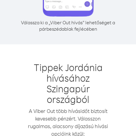
Válassza ki a „Viber Out hívás” lehetőséget a
párbeszédablak fejlécében
Tippek Jordánia
hívásához
Szingapúr
országból
A Viber Out több hívásidőt biztosít
kevesebb pénzért. Válasszon
rugalmas, alacsony díjazású hívási
opcióink közül: