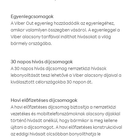
Egyenlegcsomagok
A Viber Out egyenleg hozzáadódik az egyenlegéhez,
amikor valamilyen összegben vásárol. A egyenleggel a
Viber alacsony tarifáival indíthat hívásokat a világ
bármely országába.
30 napos hívás díjcsomagok
A 30 napos hívás díjcsomag nemzetközi hívások
lebonyolítását teszi lehetővé a Viber alacsony díjaival a
kiválasztott célországokba 30 napon át.
Havi előfizetéses díjcsomagok
A havi előfizetéses díjcsomag biztosítja a nemzetközi
vezetékes és mobiltelefonszámoknak alacsony díjakkal
történő hívását anélkül, hogy bármikor is meg kellene
újítani a díjcsomagot. A havi előfizetéses konstrukcióval
az eddigi hívásait olcsóbban bonyolíthatja le