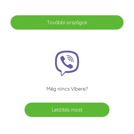
További országok
Még nincs Vibere?
Letöltés most