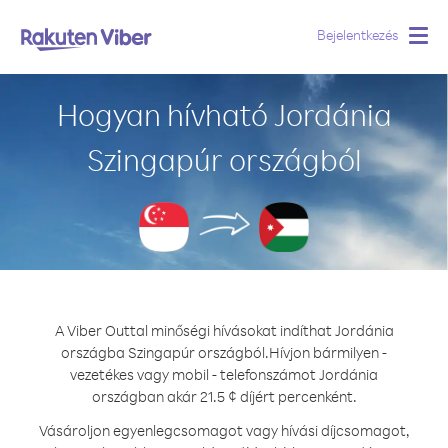
Bejelentkezés
Togg
navig
Hogyan hívható Jordánia
Szingapúr országból
A Viber Outtal minőségi hívásokat indíthat Jordánia
országba Szingapúr országból.
Hívjon bármilyen -
vezetékes vagy mobil - telefonszámot Jordánia
országban akár 21.5 ¢ díjért percenként.
Vásároljon egyenlegcsomagot vagy hívási díjcsomagot,