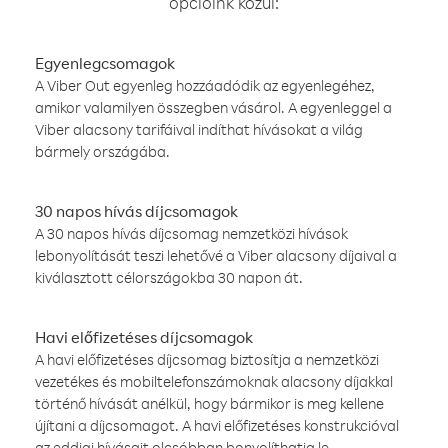
opcióink közül:
Egyenlegcsomagok
A Viber Out egyenleg hozzáadódik az egyenlegéhez,
amikor valamilyen összegben vásárol. A egyenleggel a
Viber alacsony tarifáival indíthat hívásokat a világ
bármely országába.
30 napos hívás díjcsomagok
A 30 napos hívás díjcsomag nemzetközi hívások
lebonyolítását teszi lehetővé a Viber alacsony díjaival a
kiválasztott célországokba 30 napon át.
Havi előfizetéses díjcsomagok
A havi előfizetéses díjcsomag biztosítja a nemzetközi
vezetékes és mobiltelefonszámoknak alacsony díjakkal
történő hívását anélkül, hogy bármikor is meg kellene
újítani a díjcsomagot. A havi előfizetéses konstrukcióval
az eddigi hívásait olcsóbban bonyolíthatja le