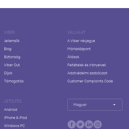
VIBER
VÁLLALAT
Jellemzők
A Viber névjegye
Blog
Márkaközpont
Biztonság
Állások
Viber Out
Feltételek és irányelvek
Díjak
Adatvédelmi szabályzat
Támogatás
Customer Complaints Code
LETÖLTÉS
Magyar
Android
iPhone & iPad
Windows PC