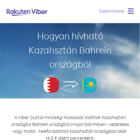
Bejelentkezés
Togg
navig
Hogyan hívható
Kazahsztán Bahrein
országból
A Viber Outtal minőségi hívásokat indíthat Kazahsztán
országba Bahrein országból.
Hívjon bármilyen - vezetékes
vagy mobil - telefonszámot Kazahsztán országban akár
14.5 ¢ díjért percenként.