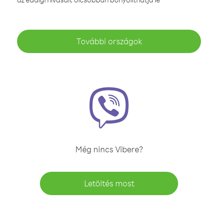
További országok
Még nincs Vibere?
Letöltés most