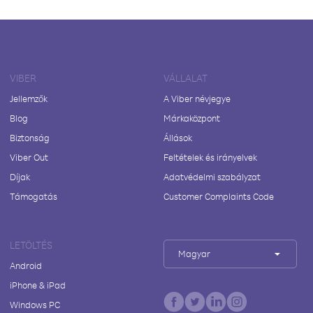
VIBER
VÁLLALAT
Jellemzők
A Viber névjegye
Blog
Márkaközpont
Biztonság
Állások
Viber Out
Feltételek és irányelvek
Díjak
Adatvédelmi szabályzat
Támogatás
Customer Complaints Code
LETÖLTÉS
Magyar
Android
iPhone & iPad
Windows PC