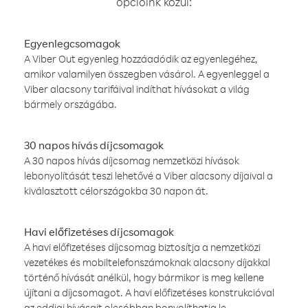
opcióink közül:
Egyenlegcsomagok
A Viber Out egyenleg hozzáadódik az egyenlegéhez,
amikor valamilyen összegben vásárol. A egyenleggel a
Viber alacsony tarifáival indíthat hívásokat a világ
bármely országába.
30 napos hívás díjcsomagok
A 30 napos hívás díjcsomag nemzetközi hívások
lebonyolítását teszi lehetővé a Viber alacsony díjaival a
kiválasztott célországokba 30 napon át.
Havi előfizetéses díjcsomagok
A havi előfizetéses díjcsomag biztosítja a nemzetközi
vezetékes és mobiltelefonszámoknak alacsony díjakkal
történő hívását anélkül, hogy bármikor is meg kellene
újítani a díjcsomagot. A havi előfizetéses konstrukcióval
az eddigi hívásait olcsóbban bonyolíthatja le