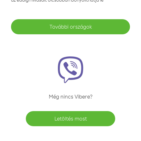
További országok
Még nincs Vibere?
Letöltés most