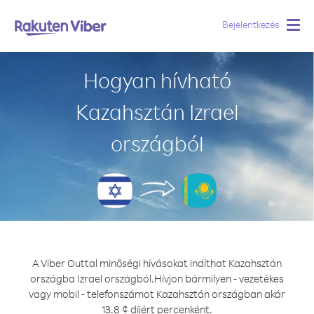
Bejelentkezés
Togg
navig
Hogyan hívható
Kazahsztán Izrael
országból
A Viber Outtal minőségi hívásokat indíthat Kazahsztán
országba Izrael országból.
Hívjon bármilyen - vezetékes
vagy mobil - telefonszámot Kazahsztán országban akár
13.8 ¢ díjért percenként.