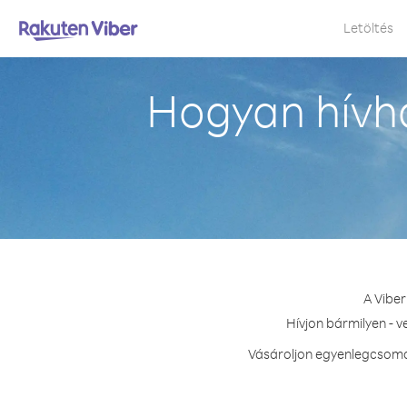
Letöltés
Hogyan hívh
A Viber
Hívjon bármilyen - 
Vásároljon egyenlegcsomag