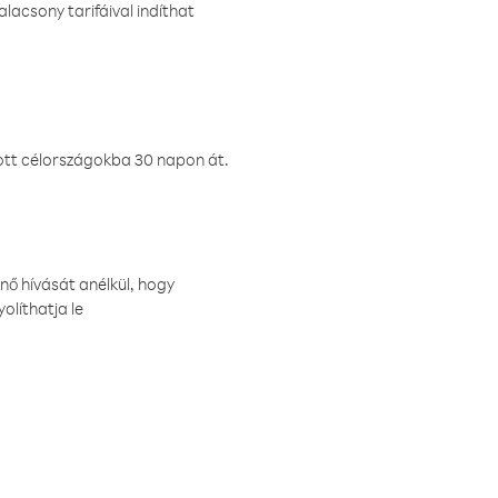
lacsony tarifáival indíthat
ztott célországokba 30 napon át.
nő hívását anélkül, hogy
olíthatja le