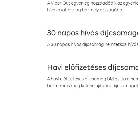
A Viber Out egyenleg hozzáadódik az egyenleg
hívásokat a világ bármely országába.
30 napos hívás díjcsomag
A 30 napos hívás díjcsomag nemzetközi híváso
Havi előfizetéses díjcso
A havi előfizetéses díjcsomag biztosítja a n
bármikor is meg kellene újítani a díjcsomagot