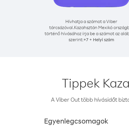
Hívhatja a számot a Viber
tárcsázóval.
Kazahsztán Mexikó országb
történő hívásához írja be a számot az alá
szerint:
+
+
7
Helyi szám
Tippek Kaza
A Viber Out több hívásidőt bizt
Egyenlegcsomagok