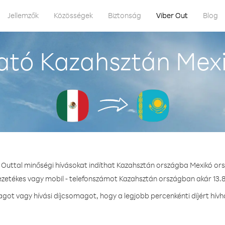
Jellemzők
Közösségek
Biztonság
Viber Out
Blog
ató Kazahsztán Mexi
 Outtal minőségi hívásokat indíthat Kazahsztán országba Mexikó or
vezetékes vagy mobil - telefonszámot Kazahsztán országban akár 13.8 
ot vagy hívási díjcsomagot, hogy a legjobb percenkénti díjért hív