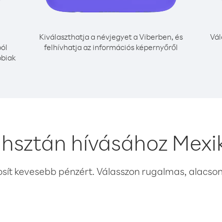
Kiválaszthatja a névjegyet a Viberben, és
Vál
ól
felhívhatja az információs képernyőről
bbiak
hsztán hívásához Mexi
osít kevesebb pénzért. Válasszon rugalmas, alacsony