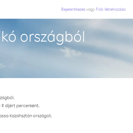
Bejelentkezés
vagy
Fiók létrehozása
kó országból
szágból.
¢ díjért percenként.
hassa Kazahsztán országot.