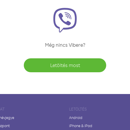
Még nincs Vibere?
Letöltés most
LAT
LETÖLTÉS
 névjegye
Android
özpont
iPhone & iPad