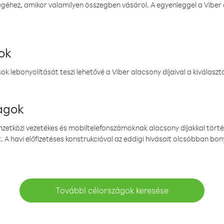
éhez, amikor valamilyen összegben vásárol. A egyenleggel a Viber a
ok
k lebonyolítását teszi lehetővé a Viber alacsony díjaival a kiválas
magok
emzetközi vezetékes és mobiltelefonszámoknak alacsony díjakkal törté
. A havi előfizetéses konstrukcióval az eddigi hívásait olcsóbban bony
További célországok keresése