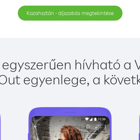
Kazahsztán - díjszabás megtekintése
egyszerűen hívható a V
Out egyenlege, a követk