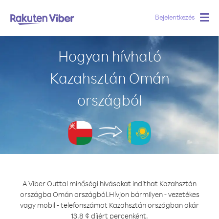
Bejelentkezés
Togg
navig
Hogyan hívható
Kazahsztán Omán
országból
A Viber Outtal minőségi hívásokat indíthat Kazahsztán
országba Omán országból.
Hívjon bármilyen - vezetékes
vagy mobil - telefonszámot Kazahsztán országban akár
13.8 ¢ díjért percenként.