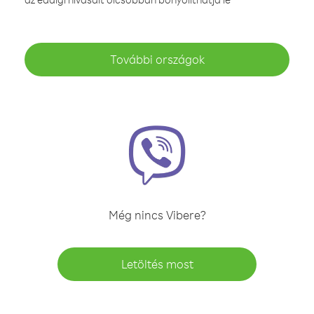
További országok
Még nincs Vibere?
Letöltés most