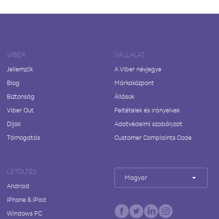
VIBER
VÁLLALAT
Jellemzők
A Viber névjegye
Blog
Márkaközpont
Biztonság
Állások
Viber Out
Feltételek és irányelvek
Díjak
Adatvédelmi szabályzat
Támogatás
Customer Complaints Code
LETÖLTÉS
Magyar
Android
iPhone & iPad
Windows PC