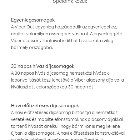
opcióink közül:
Egyenlegcsomagok
A Viber Out egyenleg hozzáadódik az egyenlegéhez,
amikor valamilyen összegben vásárol. A egyenleggel a
Viber alacsony tarifáival indíthat hívásokat a világ
bármely országába.
30 napos hívás díjcsomagok
A 30 napos hívás díjcsomag nemzetközi hívások
lebonyolítását teszi lehetővé a Viber alacsony díjaival a
kiválasztott célországokba 30 napon át.
Havi előfizetéses díjcsomagok
A havi előfizetéses díjcsomag biztosítja a nemzetközi
vezetékes és mobiltelefonszámoknak alacsony díjakkal
történő hívását anélkül, hogy bármikor is meg kellene
újítani a díjcsomagot. A havi előfizetéses konstrukcióval
az eddigi hívásait olcsóbban bonyolíthatja le