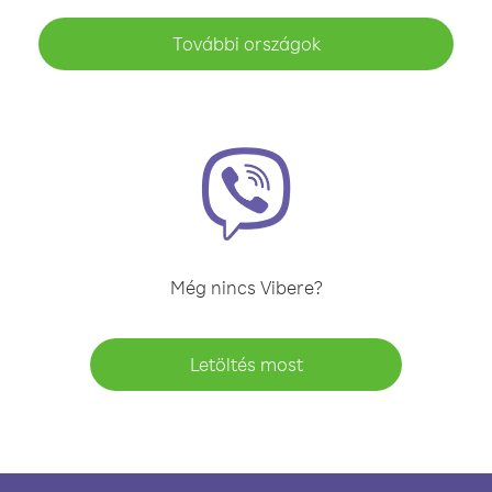
További országok
Még nincs Vibere?
Letöltés most