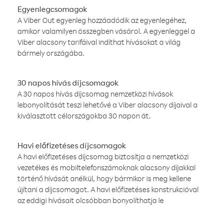
Egyenlegcsomagok
A Viber Out egyenleg hozzáadódik az egyenlegéhez,
amikor valamilyen összegben vásárol. A egyenleggel a
Viber alacsony tarifáival indíthat hívásokat a világ
bármely országába.
30 napos hívás díjcsomagok
A 30 napos hívás díjcsomag nemzetközi hívások
lebonyolítását teszi lehetővé a Viber alacsony díjaival a
kiválasztott célországokba 30 napon át.
Havi előfizetéses díjcsomagok
A havi előfizetéses díjcsomag biztosítja a nemzetközi
vezetékes és mobiltelefonszámoknak alacsony díjakkal
történő hívását anélkül, hogy bármikor is meg kellene
újítani a díjcsomagot. A havi előfizetéses konstrukcióval
az eddigi hívásait olcsóbban bonyolíthatja le