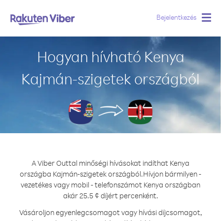
Bejelentkezés
Togg
navig
Hogyan hívható Kenya
Kajmán-szigetek országból
A Viber Outtal minőségi hívásokat indíthat Kenya
országba Kajmán-szigetek országból.
Hívjon bármilyen -
vezetékes vagy mobil - telefonszámot Kenya országban
akár 25.5 ¢ díjért percenként.
Vásároljon egyenlegcsomagot vagy hívási díjcsomagot,