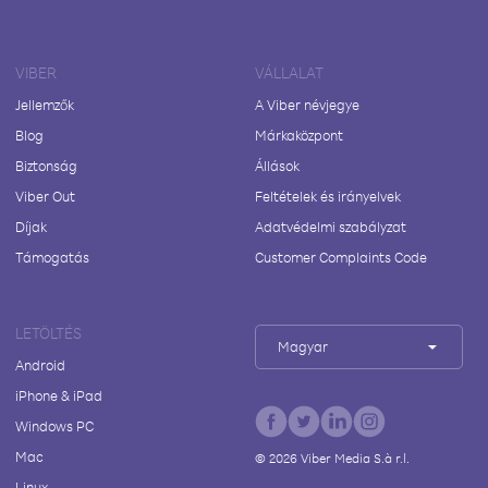
VIBER
VÁLLALAT
Jellemzők
A Viber névjegye
Blog
Márkaközpont
Biztonság
Állások
Viber Out
Feltételek és irányelvek
Díjak
Adatvédelmi szabályzat
Támogatás
Customer Complaints Code
LETÖLTÉS
Magyar
Android
iPhone & iPad
Windows PC
Mac
©
2026
Viber Media S.à r.l.
Linux