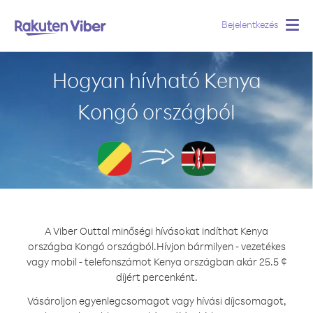
Bejelentkezés
Togg
navig
Hogyan hívható Kenya
Kongó országból
A Viber Outtal minőségi hívásokat indíthat Kenya
országba Kongó országból.
Hívjon bármilyen - vezetékes
vagy mobil - telefonszámot Kenya országban akár 25.5 ¢
díjért percenként.
Vásároljon egyenlegcsomagot vagy hívási díjcsomagot,