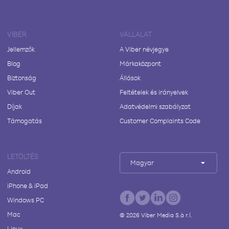
VIBER
VÁLLALAT
Jellemzők
A Viber névjegye
Blog
Márkaközpont
Biztonság
Állások
Viber Out
Feltételek és irányelvek
Díjak
Adatvédelmi szabályzat
Támogatás
Customer Complaints Code
LETÖLTÉS
Magyar
Android
iPhone & iPad
Windows PC
Mac
©
2026
Viber Media S.à r.l.
Linux