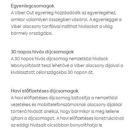
Egyenlegcsomagok
A Viber Out egyenleg hozzáadódik az egyenlegéhez,
amikor valamilyen összegben vásárol. A egyenleggel a
Viber alacsony tarifáival indíthat hívásokat a világ
bármely országába.
30 napos hívás díjcsomagok
A 30 napos hívás díjcsomag nemzetközi hívások
lebonyolítását teszi lehetővé a Viber alacsony díjaival a
kiválasztott célországokba 30 napon át.
Havi előfizetéses díjcsomagok
A havi előfizetéses díjcsomag biztosítja a nemzetközi
vezetékes és mobiltelefonszámoknak alacsony díjakkal
történő hívását anélkül, hogy bármikor is meg kellene
újítani a díjcsomagot. A havi előfizetéses konstrukcióval
az eddigi hívásait olcsóbban bonyolíthatja le