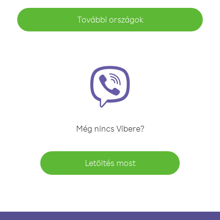
További országok
Még nincs Vibere?
Letöltés most