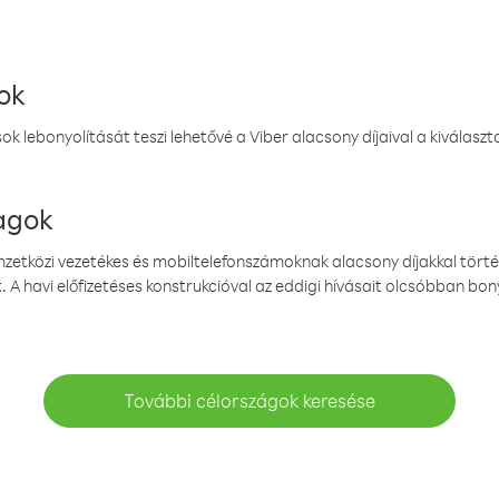
ok
k lebonyolítását teszi lehetővé a Viber alacsony díjaival a kiválas
magok
emzetközi vezetékes és mobiltelefonszámoknak alacsony díjakkal törté
. A havi előfizetéses konstrukcióval az eddigi hívásait olcsóbban bony
További célországok keresése