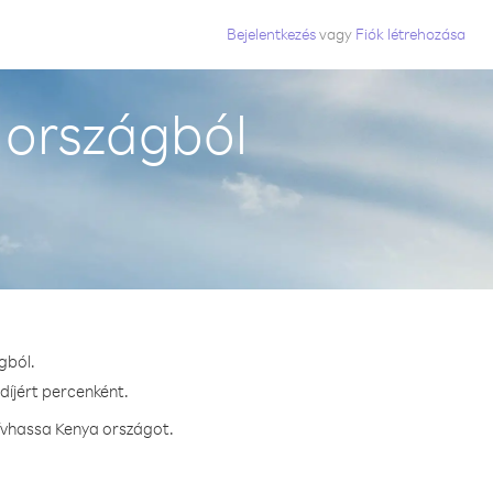
Bejelentkezés
vagy
Fiók létrehozása
 országból
gból.
díjért percenként.
ívhassa Kenya országot.