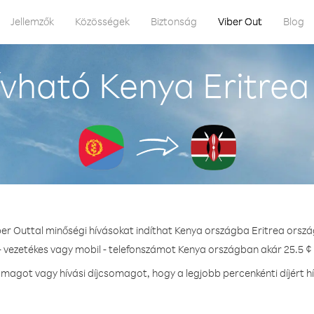
Jellemzők
Közösségek
Biztonság
Viber Out
Blog
vható Kenya Eritrea
ber Outtal minőségi hívásokat indíthat Kenya országba Eritrea orszá
- vezetékes vagy mobil - telefonszámot Kenya országban akár 25.5 ¢ 
magot vagy hívási díjcsomagot, hogy a legjobb percenkénti díjért h