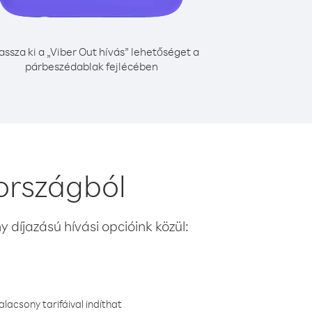
assza ki a „Viber Out hívás” lehetőséget a
párbeszédablak fejlécében
országból
 díjazású hívási opcióink közül:
lacsony tarifáival indíthat