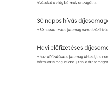
hívásokat a világ bármely országába.
30 napos hívás díjcsomag
A 30 napos hívás díjcsomag nemzetközi híváso
Havi előfizetéses díjcso
A havi előfizetéses díjcsomag biztosítja a n
bármikor is meg kellene újítani a díjcsomagot