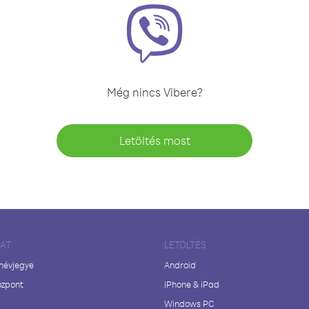
Még nincs Vibere?
Letöltés most
LAT
LETÖLTÉS
 névjegye
Android
özpont
iPhone & iPad
Windows PC