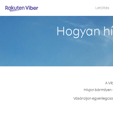
Letöltés
Hogyan hí
A Vi
Hívjon bármilyen 
Vásároljon egyenlegcso