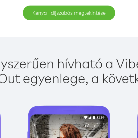
Kenya - díjszabás megtekintése
yszerűen hívható a Vibe
Out egyenlege, a követk