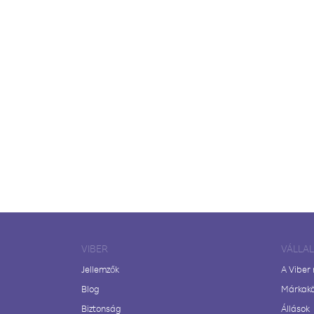
VIBER
VÁLLA
Jellemzők
A Viber
Blog
Márkak
Biztonság
Állások