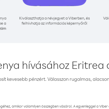
nya
Kiválaszthatja a névjegyet a Viberben, és
Vál
be a
felhívhatja az információs képernyőről
szám
enya hívásához Eritrea 
osít kevesebb pénzért. Válasszon rugalmas, alacsony
éhez, amikor valamilyen összegben vásárol. A egyenleggel a Viber a