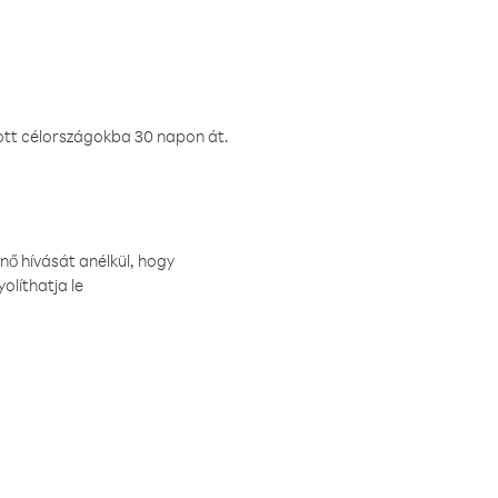
ztott célországokba 30 napon át.
nő hívását anélkül, hogy
olíthatja le