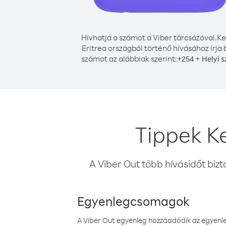
Hívhatja a számot a Viber tárcsázóval.
Ke
Eritrea országból történő hívásához írja 
számot az alábbiak szerint:
+
+
254
Helyi 
Tippek K
A Viber Out több hívásidőt bizt
Egyenlegcsomagok
A Viber Out egyenleg hozzáadódik az egyenleg