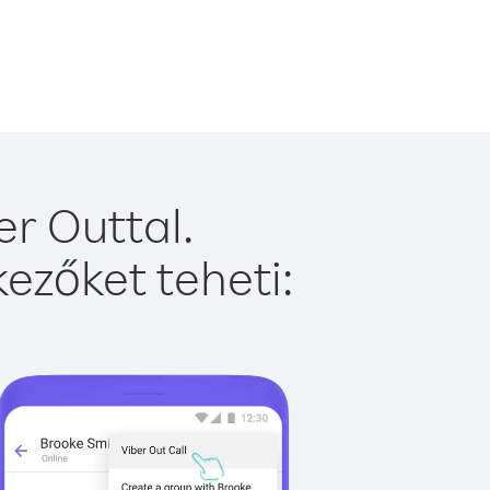
r Outtal.
ezőket teheti: