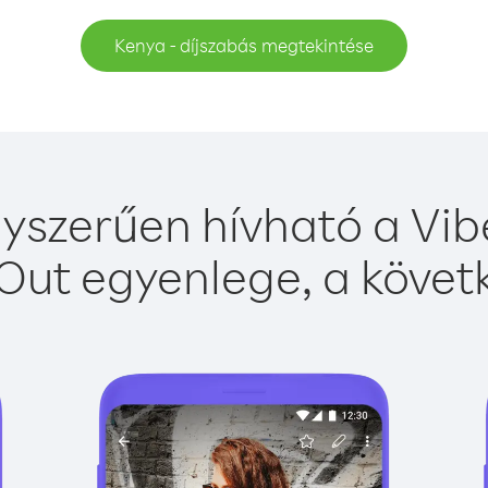
Kenya - díjszabás megtekintése
yszerűen hívható a Vibe
Out egyenlege, a követk