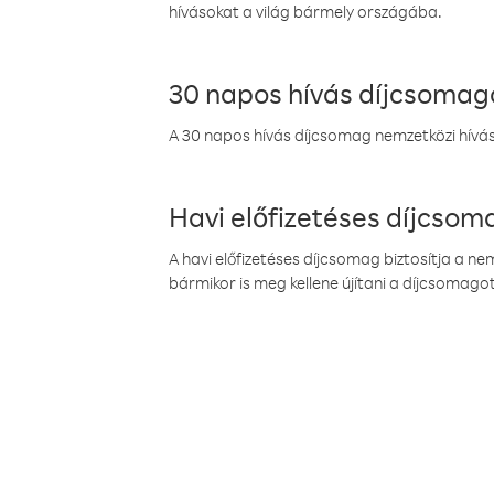
hívásokat a világ bármely országába.
30 napos hívás díjcsomag
A 30 napos hívás díjcsomag nemzetközi híváso
Havi előfizetéses díjcso
A havi előfizetéses díjcsomag biztosítja a n
bármikor is meg kellene újítani a díjcsomagot