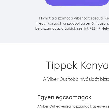
Hívhatja a számot a Viber tárcsázóval.
Ke
Hegyi-Karabah országból történő hívásáho
be a számot az alábbiak szerint:
+
+
254
Hely
Tippek Kenya
A Viber Out több hívásidőt bizt
Egyenlegcsomagok
A Viber Out egyenleg hozzáadódik az egyenleg