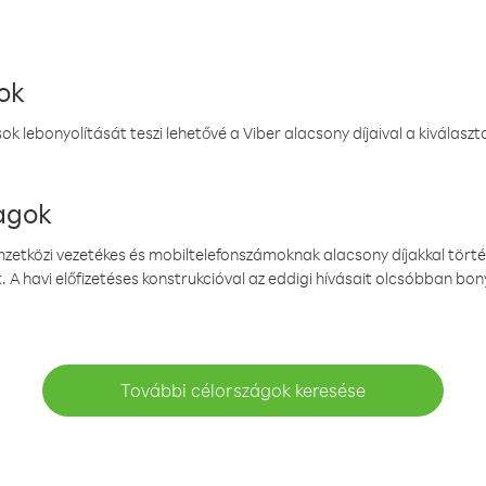
ok
k lebonyolítását teszi lehetővé a Viber alacsony díjaival a kiválas
magok
emzetközi vezetékes és mobiltelefonszámoknak alacsony díjakkal törté
. A havi előfizetéses konstrukcióval az eddigi hívásait olcsóbban bony
További célországok keresése