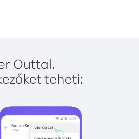
r Outtal.
ezőket teheti: