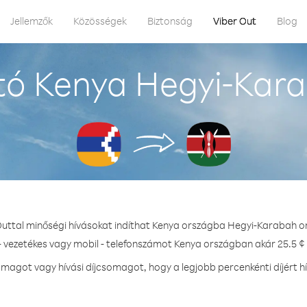
Jellemzők
Közösségek
Biztonság
Viber Out
Blog
tó Kenya Hegyi-Kara
Outtal minőségi hívásokat indíthat Kenya országba Hegyi-Karabah o
- vezetékes vagy mobil - telefonszámot Kenya országban akár 25.5 ¢ 
magot vagy hívási díjcsomagot, hogy a legjobb percenkénti díjért h