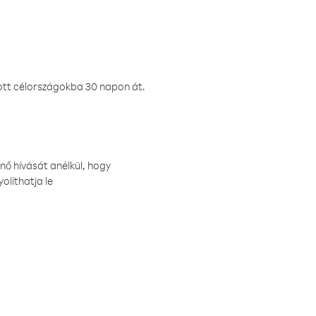
ztott célországokba 30 napon át.
nő hívását anélkül, hogy
olíthatja le