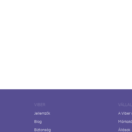
VIBER
VÁLLA
Jellemzők
A Viber
Blog
Márkak
Biztonság
Állások