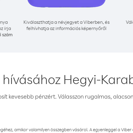
nya
Kiválaszthatja a névjegyet a Viberben, és
Vál
z írja
felhívhatja az információs képernyőről
i szám
 hívásához Hegyi-Kara
osít kevesebb pénzért. Válasszon rugalmas, alacsony
éhez, amikor valamilyen összegben vásárol. A egyenleggel a Viber a