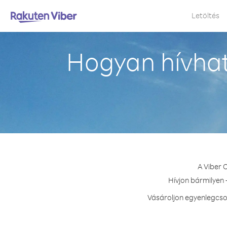
Letöltés
Hogyan hívha
A Viber 
Hívjon bármilyen 
Vásároljon egyenlegcso