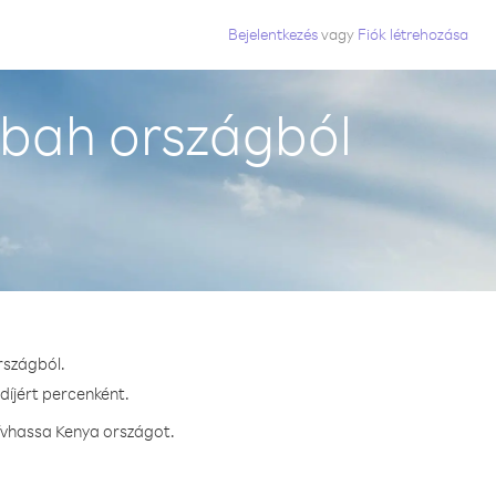
Bejelentkezés
vagy
Fiók létrehozása
bah országból
rszágból.
díjért percenként.
ívhassa Kenya országot.