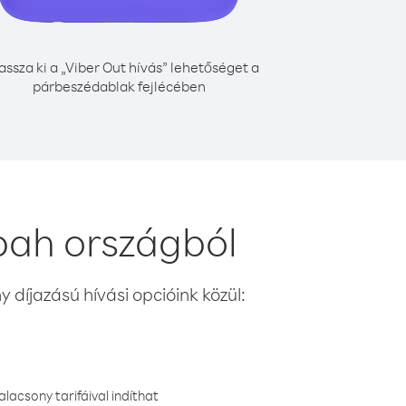
assza ki a „Viber Out hívás” lehetőséget a
párbeszédablak fejlécében
bah országból
 díjazású hívási opcióink közül:
lacsony tarifáival indíthat