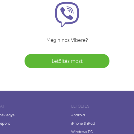
Még nincs Vibere?
Letöltés most
LAT
LETÖLTÉS
 névjegye
Android
özpont
iPhone & iPad
Windows PC