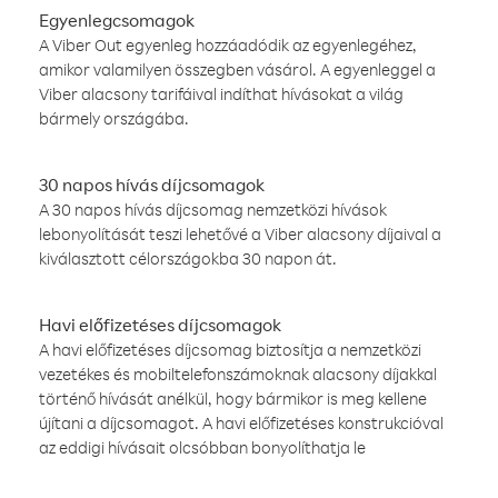
Egyenlegcsomagok
A Viber Out egyenleg hozzáadódik az egyenlegéhez,
amikor valamilyen összegben vásárol. A egyenleggel a
Viber alacsony tarifáival indíthat hívásokat a világ
bármely országába.
30 napos hívás díjcsomagok
A 30 napos hívás díjcsomag nemzetközi hívások
lebonyolítását teszi lehetővé a Viber alacsony díjaival a
kiválasztott célországokba 30 napon át.
Havi előfizetéses díjcsomagok
A havi előfizetéses díjcsomag biztosítja a nemzetközi
vezetékes és mobiltelefonszámoknak alacsony díjakkal
történő hívását anélkül, hogy bármikor is meg kellene
újítani a díjcsomagot. A havi előfizetéses konstrukcióval
az eddigi hívásait olcsóbban bonyolíthatja le