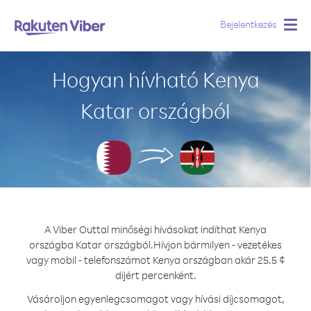
Bejelentkezés
Togg
navig
Hogyan hívható Kenya
Katar országból
A Viber Outtal minőségi hívásokat indíthat Kenya
országba Katar országból.
Hívjon bármilyen - vezetékes
vagy mobil - telefonszámot Kenya országban akár 25.5 ¢
díjért percenként.
Vásároljon egyenlegcsomagot vagy hívási díjcsomagot,