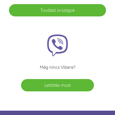
További országok
Még nincs Vibere?
Letöltés most