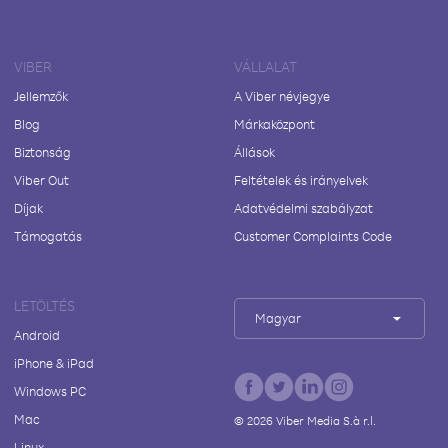
VIBER
VÁLLALAT
Jellemzők
A Viber névjegye
Blog
Márkaközpont
Biztonság
Állások
Viber Out
Feltételek és irányelvek
Díjak
Adatvédelmi szabályzat
Támogatás
Customer Complaints Code
LETÖLTÉS
Magyar
Android
iPhone & iPad
Windows PC
Mac
©
2026
Viber Media S.à r.l.
Linux