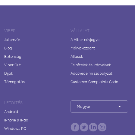
VIBER
VÁLLALAT
Jellemzők
A Viber névjegye
Blog
Márkaközpont
Biztonság
Állások
Viber Out
Feltételek és irányelvek
Díjak
Adatvédelmi szabályzat
Támogatás
Customer Complaints Code
LETÖLTÉS
Magyar
Android
iPhone & iPad
Windows PC