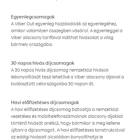
Egyenlegcsomagok
A Viber Out egyenleg hozzáadódik az egyenlegéhez,
amikor valamilyen összegben vásárol. A egyenleggel a
Viber alacsony tarifáival indíthat hívásokat a világ
bármely országába.
30 napos hívás díjcsomagok
A 30 napos hívás díjcsomag nemzetközi hívások
lebonyolítását teszi lehetővé a Viber alacsony díjaival a
kiválasztott célországokba 30 napon át.
Havi előfizetéses díjcsomagok
A havi előfizetéses díjcsomag biztosítja a nemzetközi
vezetékes és mobiltelefonszámoknak alacsony díjakkal
történő hívását anélkül, hogy bármikor is meg kellene
újítani a díjcsomagot. A havi előfizetéses konstrukcióval
az eddigi hívásait olcsóbban bonyolíthatja le