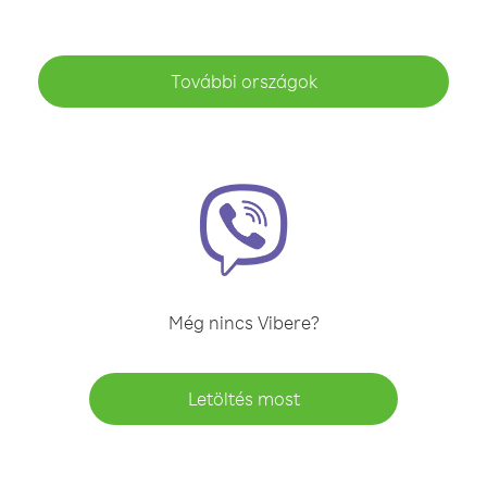
További országok
Még nincs Vibere?
Letöltés most