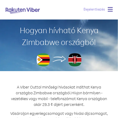
Bejelentkezés
Togg
navig
Hogyan hívható Kenya
Zimbabwe országból
A Viber Outtal minőségi hívásokat indíthat Kenya
országba Zimbabwe országból.
Hívjon bármilyen -
vezetékes vagy mobil - telefonszámot Kenya országban
akár 29.3 ¢ díjért percenként.
Vásároljon egyenlegcsomagot vagy hívási díjcsomagot,