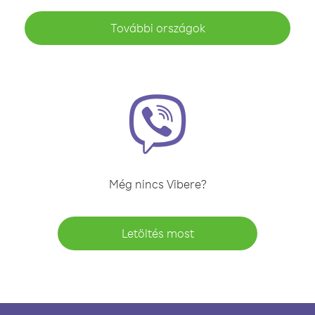
További országok
Még nincs Vibere?
Letöltés most