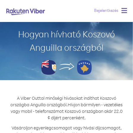
Bejelentkezés
Togg
navig
Hogyan hívható Koszovó
Anguilla országból
A Viber Outtal minőségi hívásokat indíthat Koszovó
országba Anguilla országból.
Hívjon bármilyen - vezetékes
vagy mobil - telefonszámot Koszovó országban akár 22.0
¢ díjért percenként.
Vásároljon egyenlegcsomagot vagy hívási díjcsomagot,