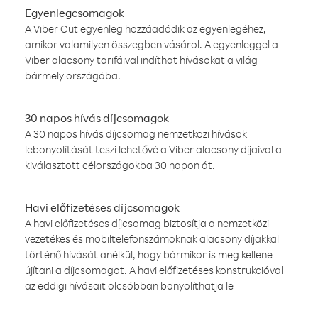
Egyenlegcsomagok
A Viber Out egyenleg hozzáadódik az egyenlegéhez,
amikor valamilyen összegben vásárol. A egyenleggel a
Viber alacsony tarifáival indíthat hívásokat a világ
bármely országába.
30 napos hívás díjcsomagok
A 30 napos hívás díjcsomag nemzetközi hívások
lebonyolítását teszi lehetővé a Viber alacsony díjaival a
kiválasztott célországokba 30 napon át.
Havi előfizetéses díjcsomagok
A havi előfizetéses díjcsomag biztosítja a nemzetközi
vezetékes és mobiltelefonszámoknak alacsony díjakkal
történő hívását anélkül, hogy bármikor is meg kellene
újítani a díjcsomagot. A havi előfizetéses konstrukcióval
az eddigi hívásait olcsóbban bonyolíthatja le