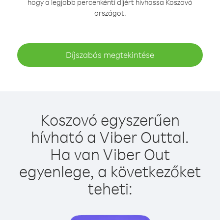
hogy a legjobb percenkénti díjért hívhassa Koszovó
országot.
Díjszabás megtekintése
Koszovó egyszerűen
hívható a Viber Outtal.
Ha van Viber Out
egyenlege, a következőket
teheti: