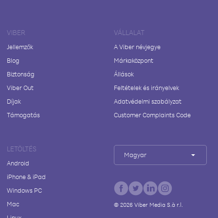
VIBER
VÁLLALAT
Jellemzők
A Viber névjegye
Blog
Márkaközpont
Biztonság
Állások
Viber Out
Feltételek és irányelvek
Díjak
Adatvédelmi szabályzat
Támogatás
Customer Complaints Code
LETÖLTÉS
Magyar
Android
iPhone & iPad
Windows PC
Mac
©
2026
Viber Media S.à r.l.
Linux