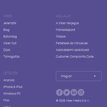
VIBER
VÁLLALAT
Jellemzők
A Viber névjegye
Blog
Márkaközpont
Biztonság
Állások
Viber Out
Feltételek és irányelvek
Díjak
Adatvédelmi szabályzat
Támogatás
Customer Complaints Code
LETÖLTÉS
Magyar
Android
iPhone & iPad
Windows PC
Mac
©
2026
Viber Media S.à r.l.
Linux