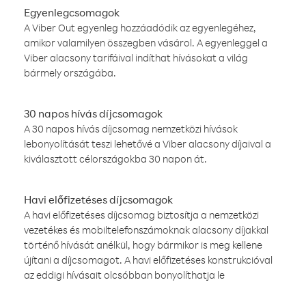
Egyenlegcsomagok
A Viber Out egyenleg hozzáadódik az egyenlegéhez,
amikor valamilyen összegben vásárol. A egyenleggel a
Viber alacsony tarifáival indíthat hívásokat a világ
bármely országába.
30 napos hívás díjcsomagok
A 30 napos hívás díjcsomag nemzetközi hívások
lebonyolítását teszi lehetővé a Viber alacsony díjaival a
kiválasztott célországokba 30 napon át.
Havi előfizetéses díjcsomagok
A havi előfizetéses díjcsomag biztosítja a nemzetközi
vezetékes és mobiltelefonszámoknak alacsony díjakkal
történő hívását anélkül, hogy bármikor is meg kellene
újítani a díjcsomagot. A havi előfizetéses konstrukcióval
az eddigi hívásait olcsóbban bonyolíthatja le