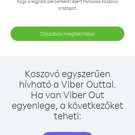
hogy a legjobb percenkénti díjért hívhassa Koszovó
országot.
Díjszabás megtekintése
Koszovó egyszerűen
hívható a Viber Outtal.
Ha van Viber Out
egyenlege, a következőket
teheti: