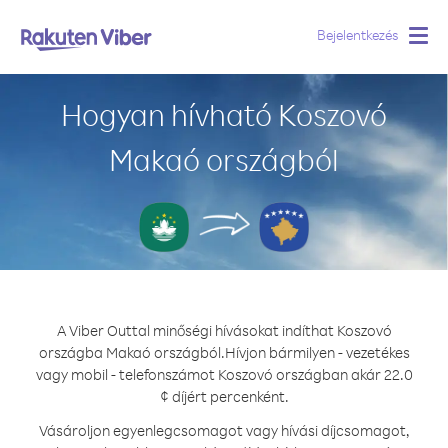
Bejelentkezés
Togg
navig
Hogyan hívható Koszovó
Makaó országból
A Viber Outtal minőségi hívásokat indíthat Koszovó
országba Makaó országból.
Hívjon bármilyen - vezetékes
vagy mobil - telefonszámot Koszovó országban akár 22.0
¢ díjért percenként.
Vásároljon egyenlegcsomagot vagy hívási díjcsomagot,