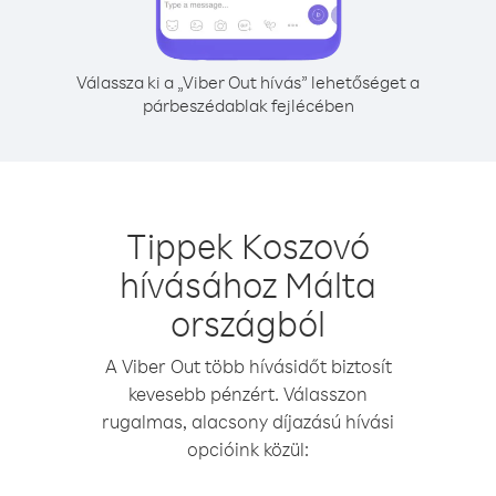
Válassza ki a „Viber Out hívás” lehetőséget a
párbeszédablak fejlécében
Tippek Koszovó
hívásához Málta
országból
A Viber Out több hívásidőt biztosít
kevesebb pénzért. Válasszon
rugalmas, alacsony díjazású hívási
opcióink közül: