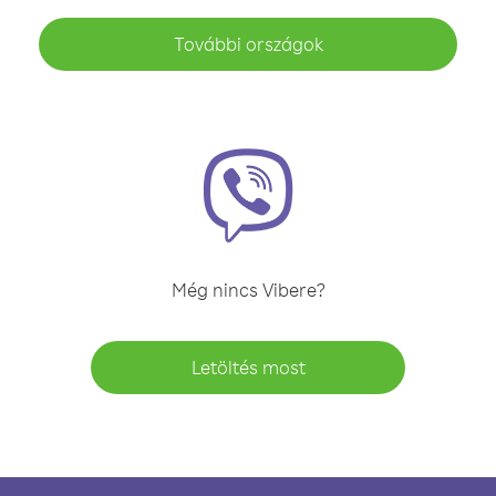
További országok
Még nincs Vibere?
Letöltés most