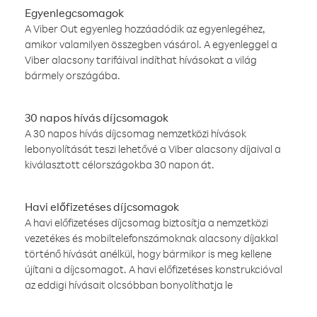
Egyenlegcsomagok
A Viber Out egyenleg hozzáadódik az egyenlegéhez,
amikor valamilyen összegben vásárol. A egyenleggel a
Viber alacsony tarifáival indíthat hívásokat a világ
bármely országába.
30 napos hívás díjcsomagok
A 30 napos hívás díjcsomag nemzetközi hívások
lebonyolítását teszi lehetővé a Viber alacsony díjaival a
kiválasztott célországokba 30 napon át.
Havi előfizetéses díjcsomagok
A havi előfizetéses díjcsomag biztosítja a nemzetközi
vezetékes és mobiltelefonszámoknak alacsony díjakkal
történő hívását anélkül, hogy bármikor is meg kellene
újítani a díjcsomagot. A havi előfizetéses konstrukcióval
az eddigi hívásait olcsóbban bonyolíthatja le