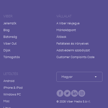
VIBER
VÁLLALAT
Jellemzők
A Viber névjegye
Blog
Márkaközpont
Biztonság
Állások
Viber Out
Feltételek és irányelvek
Díjak
Adatvédelmi szabályzat
Támogatás
Customer Complaints Code
LETÖLTÉS
Magyar
Android
iPhone & iPad
Windows PC
Mac
©
2026
Viber Media S.à r.l.
Linux