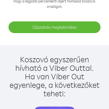
hogy a legjobb percenkénti díjért hívhassa Koszovó
országot.
Díjszabás megtekintése
Koszovó egyszerűen
hívható a Viber Outtal.
Ha van Viber Out
egyenlege, a következőket
teheti: