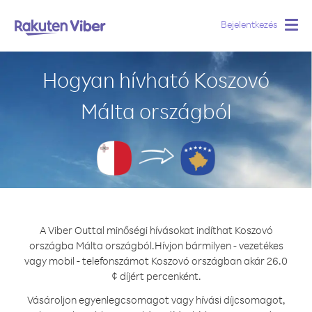
Bejelentkezés
Togg
navig
Hogyan hívható Koszovó
Málta országból
A Viber Outtal minőségi hívásokat indíthat Koszovó
országba Málta országból.
Hívjon bármilyen - vezetékes
vagy mobil - telefonszámot Koszovó országban akár 26.0
¢ díjért percenként.
Vásároljon egyenlegcsomagot vagy hívási díjcsomagot,