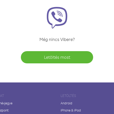
Még nincs Vibere?
Letöltés most
LAT
LETÖLTÉS
 névjegye
Android
özpont
iPhone & iPad