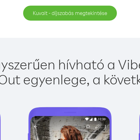
Kuvait - díjszabás megtekintése
yszerűen hívható a Vib
Out egyenlege, a követk