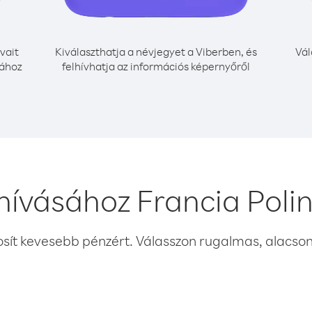
vait
Kiválaszthatja a névjegyet a Viberben, és
Vál
sához
felhívhatja az információs képernyőről
hívásához Francia Poli
osít kevesebb pénzért. Válasszon rugalmas, alacsony