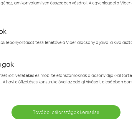
éhez, amikor valamilyen összegben vásárol. A egyenleggel a Viber a
ok
k lebonyolítását teszi lehetővé a Viber alacsony díjaival a kiválas
magok
emzetközi vezetékes és mobiltelefonszámoknak alacsony díjakkal törté
. A havi előfizetéses konstrukcióval az eddigi hívásait olcsóbban bony
További célországok keresése