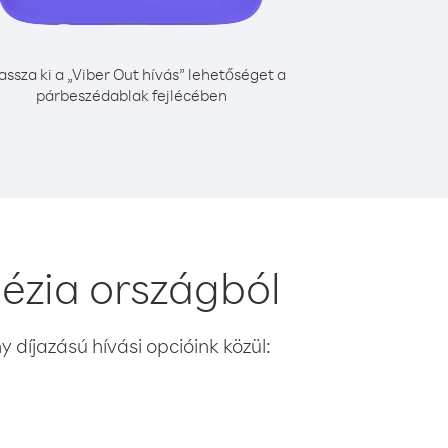
assza ki a „Viber Out hívás” lehetőséget a
párbeszédablak fejlécében
nézia országból
 díjazású hívási opcióink közül: