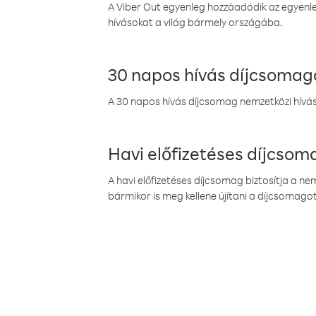
A Viber Out egyenleg hozzáadódik az egyenleg
hívásokat a világ bármely országába.
30 napos hívás díjcsomag
A 30 napos hívás díjcsomag nemzetközi híváso
Havi előfizetéses díjcso
A havi előfizetéses díjcsomag biztosítja a n
bármikor is meg kellene újítani a díjcsomagot