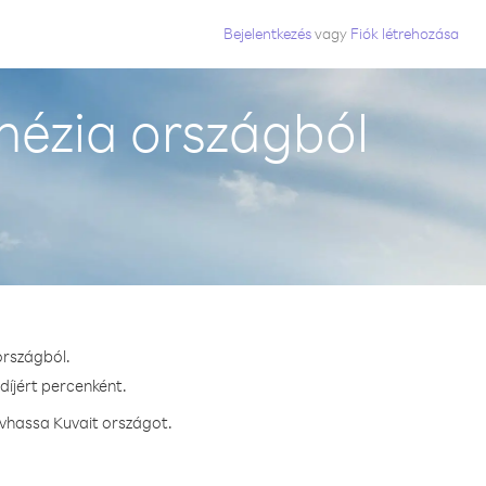
Bejelentkezés
vagy
Fiók létrehozása
nézia országból
országból.
díjért percenként.
ívhassa Kuvait országot.