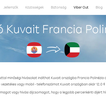
Jellemzők
Közösségek
Biztonság
Viber Out
Blog
 Kuvait Francia Poli
uttal minőségi hívásokat indíthat Kuvait országba Francia Polinézia 
- vezetékes vagy mobil - telefonszámot Kuvait országban akár 12.0 ¢ 
agot vagy hívási díjcsomagot, hogy a legjobb percenkénti díjért h