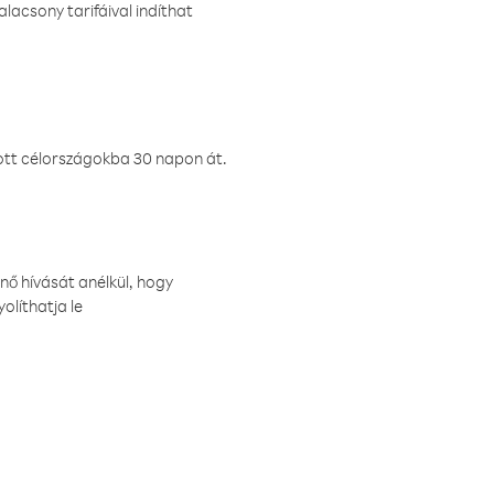
lacsony tarifáival indíthat
ztott célországokba 30 napon át.
nő hívását anélkül, hogy
olíthatja le