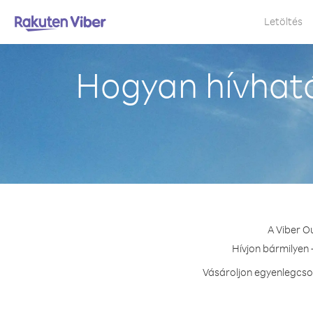
Letöltés
Hogyan hívható
A Viber O
Hívjon bármilyen 
Vásároljon egyenlegcsom