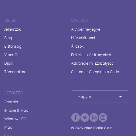
VIBER
VÁLLALAT
Jellemzők
A Viber névjegye
Blog
Márkaközpont
Biztonság
Állások
Viber Out
Feltételek és irányelvek
Díjak
Adatvédelmi szabályzat
Támogatás
Customer Complaints Code
LETÖLTÉS
Magyar
Android
iPhone & iPad
Windows PC
Mac
©
2026
Viber Media S.à r.l.
Linux