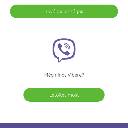
További országok
Még nincs Vibere?
Letöltés most