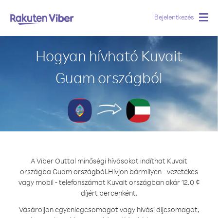
Bejelentkezés
Togg
navig
Hogyan hívható Kuvait
Guam országból
A Viber Outtal minőségi hívásokat indíthat Kuvait
országba Guam országból.
Hívjon bármilyen - vezetékes
vagy mobil - telefonszámot Kuvait országban akár 12.0 ¢
díjért percenként.
Vásároljon egyenlegcsomagot vagy hívási díjcsomagot,