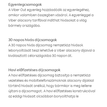
Egyenlegcsomagok
A Viber Out egyenleg hozzáadódik az egyenlegéhez,
amikor valamilyen összegben vásárol. A egyenleggel a
Viber alacsony tarifáival indíthat hívásokat a világ
bármely országába.
30 napos hívás díjcsomagok
A 30 napos hívás díjcsomag nemzetközi hívások
lebonyolítását teszi lehetővé a Viber alacsony díjaival a
kiválasztott célországokba 30 napon át.
Havi előfizetéses díjcsomagok
A havi előfizetéses díjcsomag biztosítja a nemzetközi
vezetékes és mobiltelefonszámoknak alacsony díjakkal
történő hívását anélkül, hogy bármikor is meg kellene
újítani a díjcsomagot. A havi előfizetéses konstrukcióval
az eddigi hívásait olcsóbban bonyolíthatja le