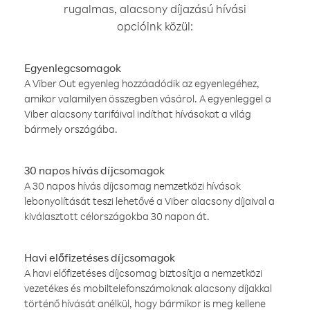
rugalmas, alacsony díjazású hívási
opcióink közül:
Egyenlegcsomagok
A Viber Out egyenleg hozzáadódik az egyenlegéhez,
amikor valamilyen összegben vásárol. A egyenleggel a
Viber alacsony tarifáival indíthat hívásokat a világ
bármely országába.
30 napos hívás díjcsomagok
A 30 napos hívás díjcsomag nemzetközi hívások
lebonyolítását teszi lehetővé a Viber alacsony díjaival a
kiválasztott célországokba 30 napon át.
Havi előfizetéses díjcsomagok
A havi előfizetéses díjcsomag biztosítja a nemzetközi
vezetékes és mobiltelefonszámoknak alacsony díjakkal
történő hívását anélkül, hogy bármikor is meg kellene