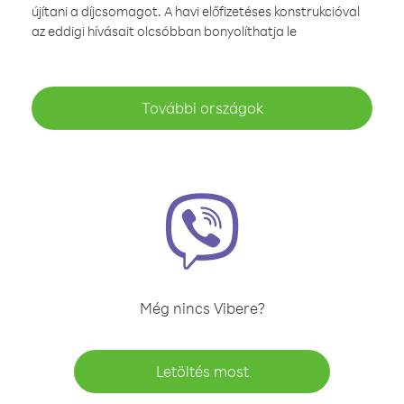
újítani a díjcsomagot. A havi előfizetéses konstrukcióval
az eddigi hívásait olcsóbban bonyolíthatja le
További országok
Még nincs Vibere?
Letöltés most