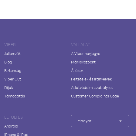
VIBER
VÁLLALAT
Jellemzők
A Viber névjegye
Blog
Márkaközpont
Biztonság
Állások
Viber Out
Feltételek és irányelvek
Díjak
Adatvédelmi szabályzat
Támogatás
Customer Complaints Code
LETÖLTÉS
Magyar
Android
iPhone & iPad