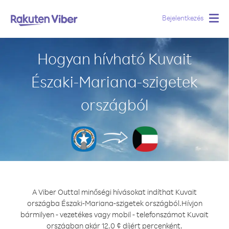
Bejelentkezés
Togg
navig
Hogyan hívható Kuvait
Északi-Mariana-szigetek
országból
A Viber Outtal minőségi hívásokat indíthat Kuvait
országba Északi-Mariana-szigetek országból.
Hívjon
bármilyen - vezetékes vagy mobil - telefonszámot Kuvait
országban akár 12.0 ¢ díjért percenként.