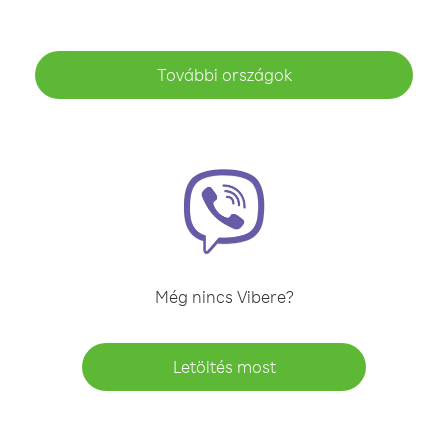
További országok
Még nincs Vibere?
Letöltés most