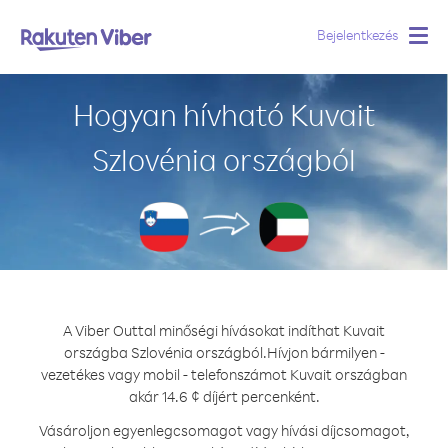
Bejelentkezés
Togg
navig
Hogyan hívható Kuvait
Szlovénia országból
A Viber Outtal minőségi hívásokat indíthat Kuvait
országba Szlovénia országból.
Hívjon bármilyen -
vezetékes vagy mobil - telefonszámot Kuvait országban
akár 14.6 ¢ díjért percenként.
Vásároljon egyenlegcsomagot vagy hívási díjcsomagot,