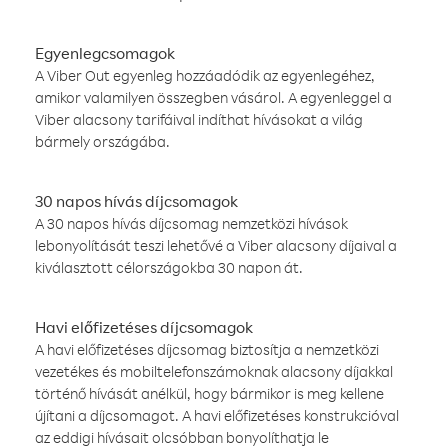
Egyenlegcsomagok
A Viber Out egyenleg hozzáadódik az egyenlegéhez,
amikor valamilyen összegben vásárol. A egyenleggel a
Viber alacsony tarifáival indíthat hívásokat a világ
bármely országába.
30 napos hívás díjcsomagok
A 30 napos hívás díjcsomag nemzetközi hívások
lebonyolítását teszi lehetővé a Viber alacsony díjaival a
kiválasztott célországokba 30 napon át.
Havi előfizetéses díjcsomagok
A havi előfizetéses díjcsomag biztosítja a nemzetközi
vezetékes és mobiltelefonszámoknak alacsony díjakkal
történő hívását anélkül, hogy bármikor is meg kellene
újítani a díjcsomagot. A havi előfizetéses konstrukcióval
az eddigi hívásait olcsóbban bonyolíthatja le