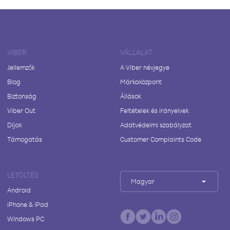
VIBER
VÁLLALAT
Jellemzők
A Viber névjegye
Blog
Márkaközpont
Biztonság
Állások
Viber Out
Feltételek és irányelvek
Díjak
Adatvédelmi szabályzat
Támogatás
Customer Complaints Code
LETÖLTÉS
Magyar
Android
iPhone & iPad
Windows PC